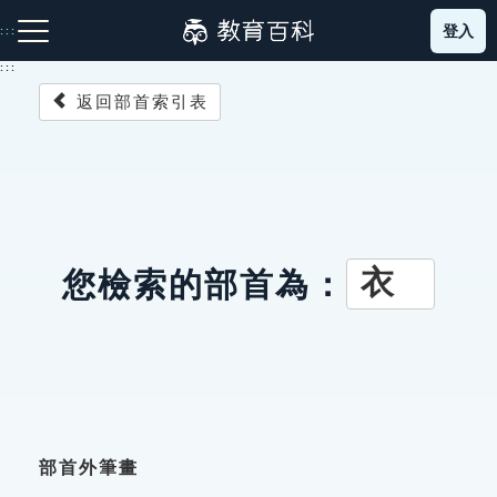
跳
登入
:::
到
主
:::
要
返回部首索引表
內
容
注音索引圖示
筆畫索引圖示
部首索引表圖示
衣
您檢索的部首為：
網站導覽
生字詞彙表
成語故事
部首外筆畫