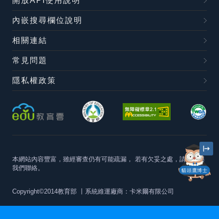
開放API使用說明
內嵌搜尋欄位說明
相關連結
常見問題
隱私權政策
本網站內容豐富，雖經審查仍有可能疏漏，
若有欠妥之處，請隨時與
我們聯絡。
貓頭鷹博士
Copyright©2014教育部
丨系統維運廠商：卡米爾有限公司
本站建議最佳瀏覽器版本為
Chrome 63+、Firefox57+、Edge79+及