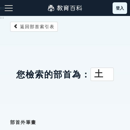
跳
登入
:::
到
主
:::
要
返回部首索引表
內
容
注音索引圖示
筆畫索引圖示
部首索引表圖示
土
您檢索的部首為：
網站導覽
生字詞彙表
成語故事
部首外筆畫