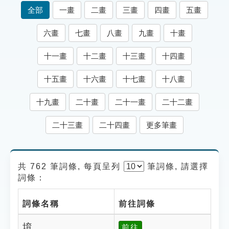
索引選單
全部
一畫
二畫
三畫
四畫
五畫
知識索引
六畫
七畫
八畫
九畫
十畫
單字索引
十一畫
十二畫
十三畫
十四畫
生命大百科索引
十五畫
十六畫
十七畫
十八畫
遊戲專區
十九畫
二十畫
二十一畫
二十二畫
教學應用
二十三畫
二十四畫
更多筆畫
貓頭鷹博士
共 762 筆詞條, 每頁呈列
筆
詞條, 請選擇
詞條：
詞條名稱
前往詞條
堉
前往