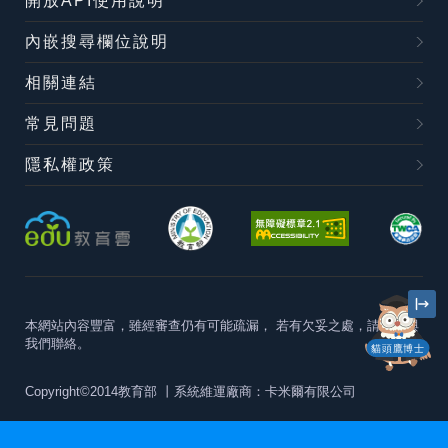
開放API使用說明
內嵌搜尋欄位說明
相關連結
常見問題
隱私權政策
本網站內容豐富，雖經審查仍有可能疏漏，
若有欠妥之處，請隨時與
我們聯絡。
貓頭鷹博士
Copyright©2014教育部
丨系統維運廠商：卡米爾有限公司
本站建議最佳瀏覽器版本為
Chrome 63+、Firefox57+、Edge79+及