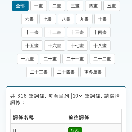
索引選單
全部
一畫
二畫
三畫
四畫
五畫
知識索引
六畫
七畫
八畫
九畫
十畫
單字索引
十一畫
十二畫
十三畫
十四畫
生命大百科索引
十五畫
十六畫
十七畫
十八畫
遊戲專區
十九畫
二十畫
二十一畫
二十二畫
教學應用
二十三畫
二十四畫
更多筆畫
貓頭鷹博士
共 318 筆詞條, 每頁呈列
筆
詞條, 請選擇
詞條：
詞條名稱
前往詞條
𡨢
前往