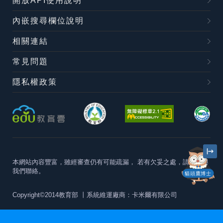
開放API使用說明
內嵌搜尋欄位說明
相關連結
常見問題
隱私權政策
本網站內容豐富，雖經審查仍有可能疏漏，
若有欠妥之處，請隨時與
我們聯絡。
貓頭鷹博士
Copyright©2014教育部
丨系統維運廠商：卡米爾有限公司
本站建議最佳瀏覽器版本為
Chrome 63+、Firefox57+、Edge79+及