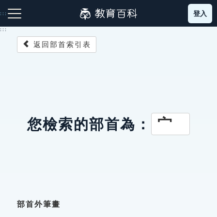
跳
登入
:::
到
主
:::
要
返回部首索引表
內
容
注音索引圖示
筆畫索引圖示
部首索引表圖示
宀
您檢索的部首為：
網站導覽
生字詞彙表
成語故事
部首外筆畫