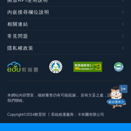
開放API使用說明
內嵌搜尋欄位說明
相關連結
常見問題
隱私權政策
本網站內容豐富，雖經審查仍有可能疏漏，
若有欠妥之處，請隨時與
我們聯絡。
貓頭鷹博士
Copyright©2014教育部
丨系統維運廠商：卡米爾有限公司
本站建議最佳瀏覽器版本為
Chrome 63+、Firefox57+、Edge79+及