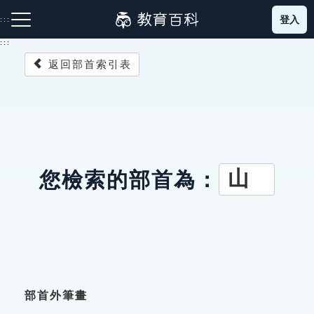
跳
登入
:::
到
主
:::
要
返回部首索引表
內
容
注音索引圖示
筆畫索引圖示
部首索引表圖示
山
您檢索的部首為：
網站導覽
生字詞彙表
成語故事
部首外筆畫