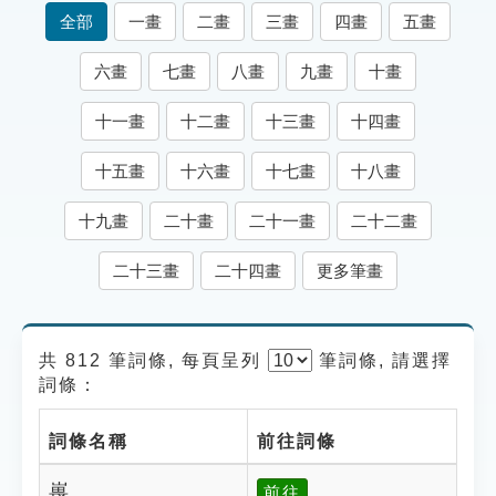
索引選單
全部
一畫
二畫
三畫
四畫
五畫
知識索引
六畫
七畫
八畫
九畫
十畫
單字索引
十一畫
十二畫
十三畫
十四畫
生命大百科索引
十五畫
十六畫
十七畫
十八畫
遊戲專區
十九畫
二十畫
二十一畫
二十二畫
教學應用
二十三畫
二十四畫
更多筆畫
貓頭鷹博士
共 812 筆詞條, 每頁呈列
筆
詞條, 請選擇
詞條：
詞條名稱
前往詞條
嵔
前往