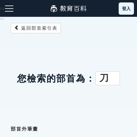
跳
登入
:::
到
主
:::
要
返回部首索引表
內
容
注音索引圖示
筆畫索引圖示
部首索引表圖示
刀
您檢索的部首為：
網站導覽
生字詞彙表
成語故事
部首外筆畫