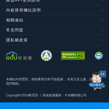
開放API使用說明
內嵌搜尋欄位說明
相關連結
常見問題
隱私權政策
本網站內容豐富，雖經審查仍有可能疏漏，
若有欠妥之處，請隨時與
我們聯絡。
貓頭鷹博士
Copyright©2014教育部
丨系統維運廠商：卡米爾有限公司
本站建議最佳瀏覽器版本為
Chrome 63+、Firefox57+、Edge79+及