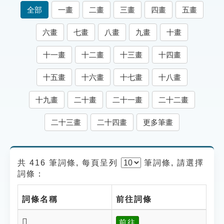
索引選單
全部
一畫
二畫
三畫
四畫
五畫
知識索引
六畫
七畫
八畫
九畫
十畫
單字索引
十一畫
十二畫
十三畫
十四畫
生命大百科索引
十五畫
十六畫
十七畫
十八畫
遊戲專區
十九畫
二十畫
二十一畫
二十二畫
教學應用
二十三畫
二十四畫
更多筆畫
貓頭鷹博士
共 416 筆詞條, 每頁呈列
筆
詞條, 請選擇
詞條：
詞條名稱
前往詞條
𠛑
前往