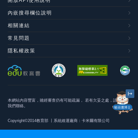
開放API使用說明
內嵌搜尋欄位說明
相關連結
常見問題
隱私權政策
本網站內容豐富，雖經審查仍有可能疏漏，
若有欠妥之處，請隨時與
我們聯絡。
貓頭鷹博士
Copyright©2014教育部
丨系統維運廠商：卡米爾有限公司
本站建議最佳瀏覽器版本為
Chrome 63+、Firefox57+、Edge79+及