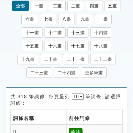
索引選單
全部
一畫
二畫
三畫
四畫
五畫
知識索引
六畫
七畫
八畫
九畫
十畫
單字索引
十一畫
十二畫
十三畫
十四畫
生命大百科索引
十五畫
十六畫
十七畫
十八畫
遊戲專區
十九畫
二十畫
二十一畫
二十二畫
教學應用
二十三畫
二十四畫
更多筆畫
貓頭鷹博士
共 318 筆詞條, 每頁呈列
筆
詞條, 請選擇
詞條：
詞條名稱
前往詞條
𡩆
前往