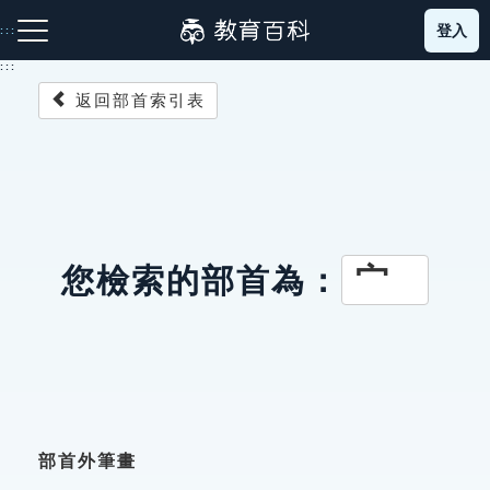
跳
登入
:::
到
主
:::
要
返回部首索引表
內
容
注音索引圖示
筆畫索引圖示
部首索引表圖示
宀
您檢索的部首為：
網站導覽
生字詞彙表
成語故事
部首外筆畫