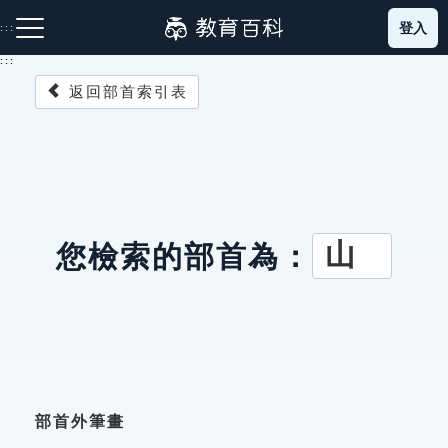
跳
登入
:::
到
主
:::
要
返回部首索引表
內
容
注音索引圖示
筆畫索引圖示
部首索引表圖示
山
您檢索的部首為：
網站導覽
生字詞彙表
成語故事
部首外筆畫