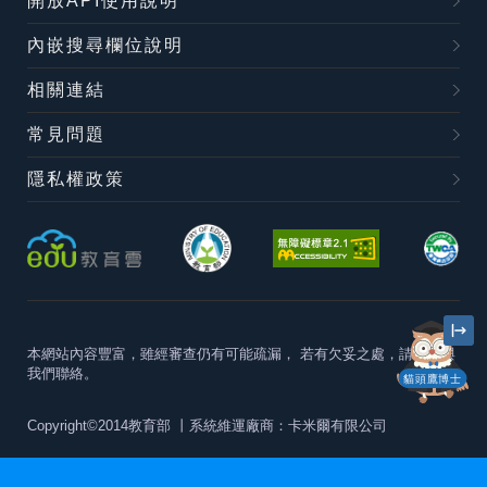
開放API使用說明
內嵌搜尋欄位說明
相關連結
常見問題
隱私權政策
本網站內容豐富，雖經審查仍有可能疏漏，
若有欠妥之處，請隨時與
我們聯絡。
貓頭鷹博士
Copyright©2014教育部
丨系統維運廠商：卡米爾有限公司
本站建議最佳瀏覽器版本為
Chrome 63+、Firefox57+、Edge79+及