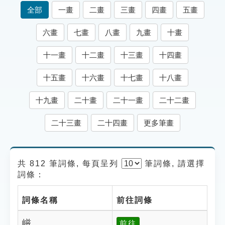
索引選單
全部
一畫
二畫
三畫
四畫
五畫
知識索引
六畫
七畫
八畫
九畫
十畫
單字索引
十一畫
十二畫
十三畫
十四畫
生命大百科索引
十五畫
十六畫
十七畫
十八畫
遊戲專區
十九畫
二十畫
二十一畫
二十二畫
教學應用
二十三畫
二十四畫
更多筆畫
貓頭鷹博士
共 812 筆詞條, 每頁呈列
筆
詞條, 請選擇
詞條：
詞條名稱
前往詞條
嵫
前往