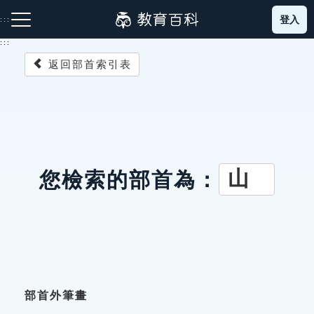
跳
登入
:::
到
主
:::
要
返回部首索引表
內
容
注音索引圖示
筆畫索引圖示
部首索引表圖示
山
您檢索的部首為：
網站導覽
生字詞彙表
成語故事
部首外筆畫