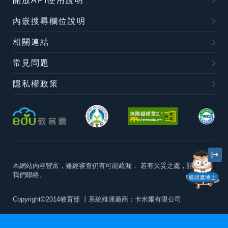
開放API使用說明
內嵌搜尋欄位說明
相關連結
常見問題
隱私權政策
本網站內容豐富，雖經審查仍有可能疏漏，
若有欠妥之處，請隨時與
我們聯絡。
貓頭鷹博士
Copyright©2014教育部
丨系統維運廠商：卡米爾有限公司
本站建議最佳瀏覽器版本為
Chrome 63+、Firefox57+、Edge79+及