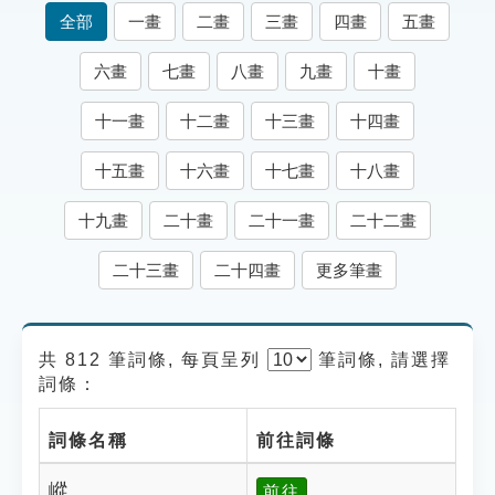
索引選單
全部
一畫
二畫
三畫
四畫
五畫
知識索引
六畫
七畫
八畫
九畫
十畫
單字索引
十一畫
十二畫
十三畫
十四畫
生命大百科索引
十五畫
十六畫
十七畫
十八畫
遊戲專區
十九畫
二十畫
二十一畫
二十二畫
教學應用
二十三畫
二十四畫
更多筆畫
貓頭鷹博士
共 812 筆詞條, 每頁呈列
筆
詞條, 請選擇
詞條：
詞條名稱
前往詞條
嵷
前往