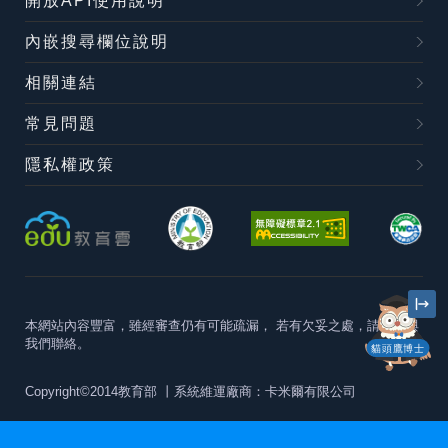
開放API使用說明
內嵌搜尋欄位說明
相關連結
常見問題
隱私權政策
本網站內容豐富，雖經審查仍有可能疏漏，
若有欠妥之處，請隨時與
我們聯絡。
貓頭鷹博士
Copyright©2014教育部
丨系統維運廠商：卡米爾有限公司
本站建議最佳瀏覽器版本為
Chrome 63+、Firefox57+、Edge79+及