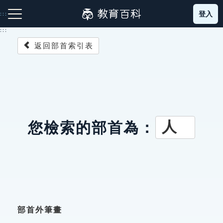
跳
登入
:::
到
主
:::
要
返回部首索引表
內
容
注音索引圖示
筆畫索引圖示
部首索引表圖示
人
您檢索的部首為：
網站導覽
生字詞彙表
成語故事
部首外筆畫