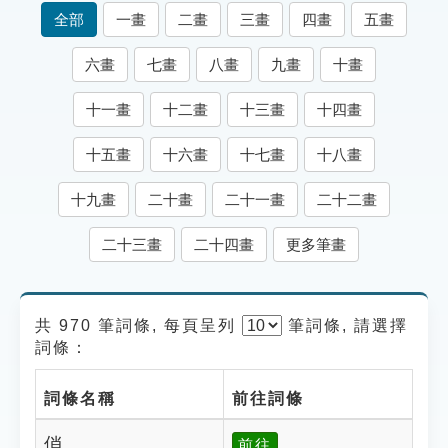
索引選單
全部
一畫
二畫
三畫
四畫
五畫
知識索引
六畫
七畫
八畫
九畫
十畫
單字索引
十一畫
十二畫
十三畫
十四畫
生命大百科索引
十五畫
十六畫
十七畫
十八畫
遊戲專區
十九畫
二十畫
二十一畫
二十二畫
教學應用
二十三畫
二十四畫
更多筆畫
貓頭鷹博士
共 970 筆詞條, 每頁呈列
筆
詞條, 請選擇
詞條：
詞條名稱
前往詞條
俏
前往