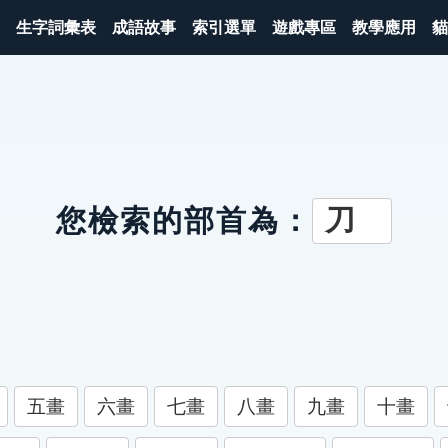
生字詞彙表
成語故事
索引選單
遊戲專區
教學應用
貓
刀
您檢索的部首為：
五畫
六畫
七畫
八畫
九畫
十畫