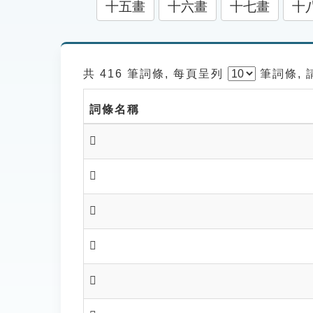
十五畫
十六畫
十七畫
十
共 416 筆詞條, 每頁呈列
筆
詞條,
詞條名稱
𠛮
𠛯
𠛰
𠛱
𠛴