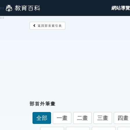
跳
網站導覽
:::
到
主
:::
要
返回部首索引表
內
容
部首外筆畫
全部
一畫
二畫
三畫
四畫