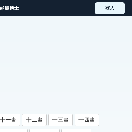
頭鷹博士
登入
十一畫
十二畫
十三畫
十四畫