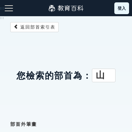
跳
登入
:::
到
主
:::
要
返回部首索引表
內
容
注音索引圖示
筆畫索引圖示
部首索引表圖示
山
您檢索的部首為：
網站導覽
生字詞彙表
成語故事
部首外筆畫