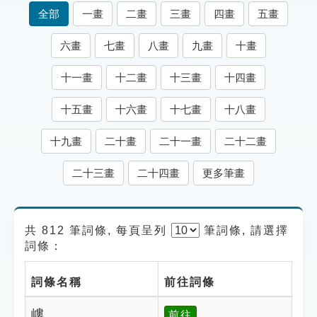
索引選單
全部
一畫
二畫
三畫
四畫
五畫
知識索引
六畫
七畫
八畫
九畫
十畫
單字索引
十一畫
十二畫
十三畫
十四畫
生命大百科索引
十五畫
十六畫
十七畫
十八畫
遊戲專區
十九畫
二十畫
二十一畫
二十二畫
教學應用
二十三畫
二十四畫
更多筆畫
貓頭鷹博士
共 812 筆詞條, 每頁呈列
筆
詞條, 請選擇
詞條：
詞條名稱
前往詞條
嶁
前往