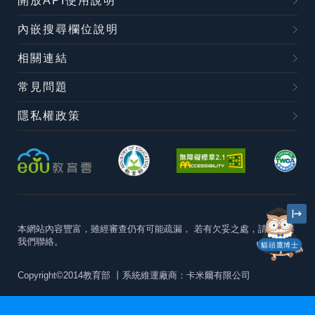
開放API使用說明
內嵌搜尋欄位說明
相關連結
常見問題
隱私權政策
本網站內容豐富，雖經審查仍有可能疏漏，
若有欠妥之處，請隨時與
我們聯絡。
貓頭鷹博士
Copyright©2014教育部
丨系統維運廠商：卡米爾有限公司
本站建議最佳瀏覽器版本為
Chrome 63+、Firefox57+、Edge79+及