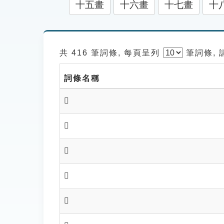
十五畫
十六畫
十七畫
十
共 416 筆詞條, 每頁呈列
筆
詞條,
詞條名稱
𠜕
𠜖
𠜗
𠜘
𠜙