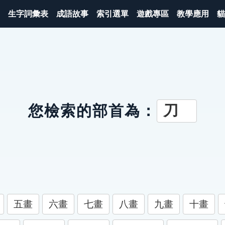
生字詞彙表
成語故事
索引選單
遊戲專區
教學應用
貓
刀
您檢索的部首為：
五畫
六畫
七畫
八畫
九畫
十畫