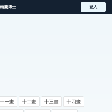
頭鷹博士
登入
十一畫
十二畫
十三畫
十四畫