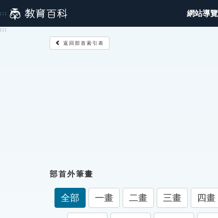
跳
網站導覽
:::
到
主
:::
要
返回部首索引表
內
容
部首外筆畫
全部
一畫
二畫
三畫
四畫