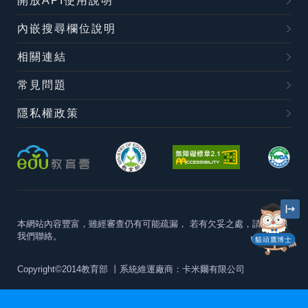
開放API使用說明
內嵌搜尋欄位說明
相關連結
常見問題
隱私權政策
本網站內容豐富，雖經審查仍有可能疏漏，
若有欠妥之處，請隨時與
我們聯絡。
貓頭鷹博士
Copyright©2014教育部
丨系統維運廠商：卡米爾有限公司
本站建議最佳瀏覽器版本為
Chrome 63+、Firefox57+、Edge79+及