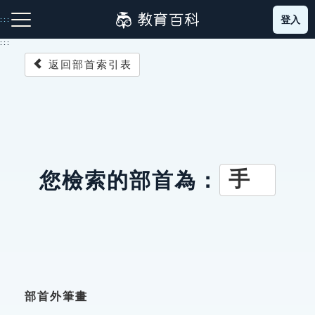
跳
登入
:::
到
主
:::
要
返回部首索引表
內
容
注音索引圖示
筆畫索引圖示
部首索引表圖示
手
您檢索的部首為：
網站導覽
生字詞彙表
成語故事
部首外筆畫