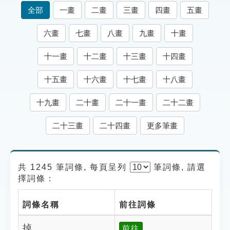
索引選單
全部
一畫
二畫
三畫
四畫
五畫
知識索引
六畫
七畫
八畫
九畫
十畫
單字索引
十一畫
十二畫
十三畫
十四畫
生命大百科索引
十五畫
十六畫
十七畫
十八畫
遊戲專區
十九畫
二十畫
二十一畫
二十二畫
教學應用
二十三畫
二十四畫
更多筆畫
貓頭鷹博士
共 1245 筆詞條, 每頁呈列
筆
詞條, 請選
擇詞條：
詞條名稱
前往詞條
掉
前往