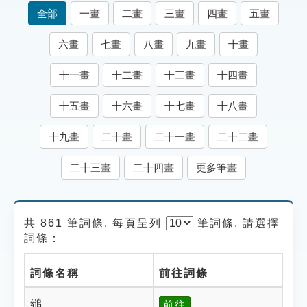
索引選單
全部
一畫
二畫
三畫
四畫
五畫
知識索引
六畫
七畫
八畫
九畫
十畫
單字索引
十一畫
十二畫
十三畫
十四畫
生命大百科索引
十五畫
十六畫
十七畫
十八畫
遊戲專區
十九畫
二十畫
二十一畫
二十二畫
教學應用
二十三畫
二十四畫
更多筆畫
貓頭鷹博士
共 861 筆詞條, 每頁呈列
筆
詞條, 請選擇
詞條：
詞條名稱
前往詞條
縋
前往