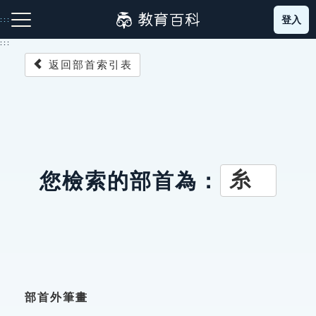
跳
登入
:::
到
主
:::
要
返回部首索引表
內
容
注音索引圖示
筆畫索引圖示
部首索引表圖示
糸
您檢索的部首為：
網站導覽
生字詞彙表
成語故事
部首外筆畫