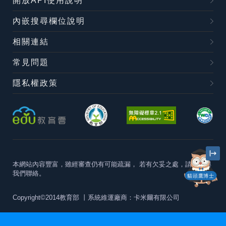
開放API使用說明
內嵌搜尋欄位說明
相關連結
常見問題
隱私權政策
本網站內容豐富，雖經審查仍有可能疏漏，
若有欠妥之處，請隨時與
我們聯絡。
貓頭鷹博士
Copyright©2014教育部
丨系統維運廠商：卡米爾有限公司
本站建議最佳瀏覽器版本為
Chrome 63+、Firefox57+、Edge79+及