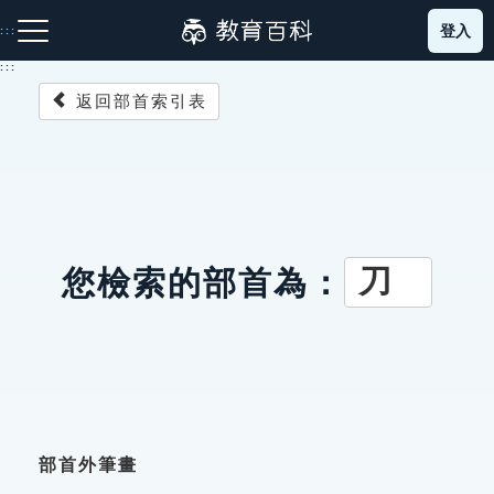
跳
登入
:::
到
主
:::
要
返回部首索引表
內
容
注音索引圖示
筆畫索引圖示
部首索引表圖示
刀
您檢索的部首為：
網站導覽
生字詞彙表
成語故事
部首外筆畫