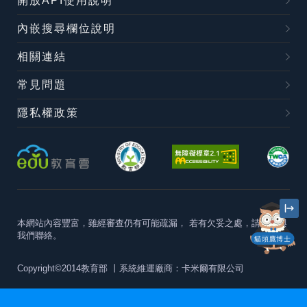
開放API使用說明
內嵌搜尋欄位說明
相關連結
常見問題
隱私權政策
本網站內容豐富，雖經審查仍有可能疏漏，
若有欠妥之處，請隨時與
我們聯絡。
貓頭鷹博士
Copyright©2014教育部
丨系統維運廠商：卡米爾有限公司
本站建議最佳瀏覽器版本為
Chrome 63+、Firefox57+、Edge79+及