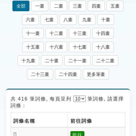
索引選單
全部
一畫
二畫
三畫
四畫
五畫
知識索引
六畫
七畫
八畫
九畫
十畫
單字索引
十一畫
十二畫
十三畫
十四畫
生命大百科索引
十五畫
十六畫
十七畫
十八畫
遊戲專區
十九畫
二十畫
二十一畫
二十二畫
教學應用
二十三畫
二十四畫
更多筆畫
貓頭鷹博士
共 416 筆詞條, 每頁呈列
筆
詞條, 請選擇
詞條：
詞條名稱
前往詞條
𠜠
前往