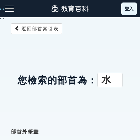
跳
登入
:::
到
主
:::
要
返回部首索引表
內
容
注音索引圖示
筆畫索引圖示
部首索引表圖示
水
您檢索的部首為：
網站導覽
生字詞彙表
成語故事
部首外筆畫