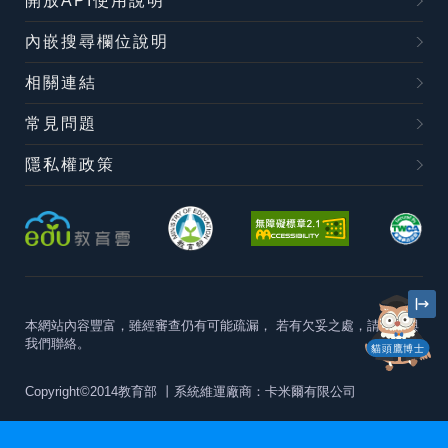
開放API使用說明
內嵌搜尋欄位說明
相關連結
常見問題
隱私權政策
本網站內容豐富，雖經審查仍有可能疏漏，
若有欠妥之處，請隨時與
我們聯絡。
貓頭鷹博士
Copyright©2014教育部
丨系統維運廠商：卡米爾有限公司
本站建議最佳瀏覽器版本為
Chrome 63+、Firefox57+、Edge79+及