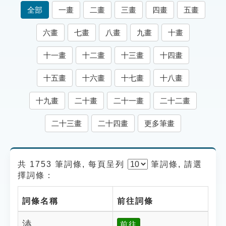
索引選單
全部
一畫
二畫
三畫
四畫
五畫
知識索引
六畫
七畫
八畫
九畫
十畫
單字索引
十一畫
十二畫
十三畫
十四畫
生命大百科索引
十五畫
十六畫
十七畫
十八畫
遊戲專區
十九畫
二十畫
二十一畫
二十二畫
教學應用
二十三畫
二十四畫
更多筆畫
貓頭鷹博士
共 1753 筆詞條, 每頁呈列
筆
詞條, 請選
擇詞條：
詞條名稱
前往詞條
浾
前往