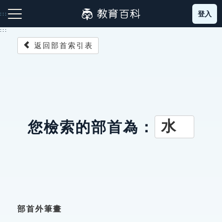
跳
登入
:::
到
主
:::
要
返回部首索引表
內
容
注音索引圖示
筆畫索引圖示
部首索引表圖示
水
您檢索的部首為：
網站導覽
生字詞彙表
成語故事
部首外筆畫