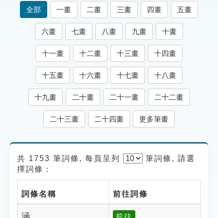
索引選單
全部
一畫
二畫
三畫
四畫
五畫
知識索引
六畫
七畫
八畫
九畫
十畫
單字索引
十一畫
十二畫
十三畫
十四畫
生命大百科索引
十五畫
十六畫
十七畫
十八畫
遊戲專區
十九畫
二十畫
二十一畫
二十二畫
教學應用
二十三畫
二十四畫
更多筆畫
貓頭鷹博士
共 1753 筆詞條, 每頁呈列
筆
詞條, 請選
擇詞條：
詞條名稱
前往詞條
涵
前往