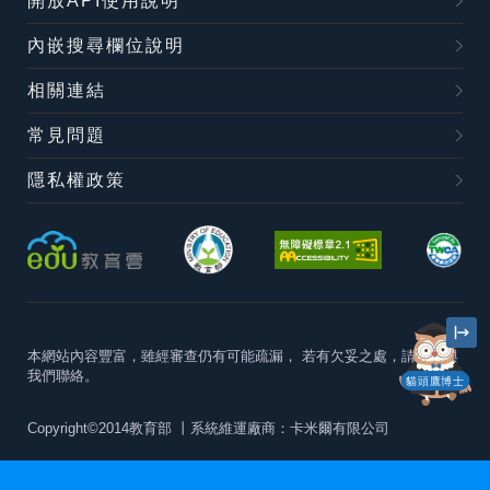
開放API使用說明
內嵌搜尋欄位說明
相關連結
常見問題
隱私權政策
本網站內容豐富，雖經審查仍有可能疏漏，
若有欠妥之處，請隨時與
我們聯絡。
貓頭鷹博士
Copyright©2014教育部
丨系統維運廠商：卡米爾有限公司
本站建議最佳瀏覽器版本為
Chrome 63+、Firefox57+、Edge79+及