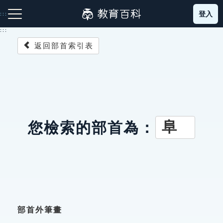
跳
登入
:::
到
主
:::
要
返回部首索引表
內
容
注音索引圖示
筆畫索引圖示
部首索引表圖示
阜
您檢索的部首為：
網站導覽
生字詞彙表
成語故事
部首外筆畫