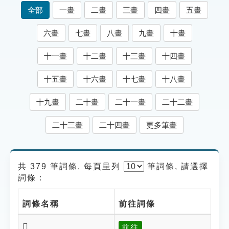
索引選單
全部
一畫
二畫
三畫
四畫
五畫
知識索引
六畫
七畫
八畫
九畫
十畫
單字索引
十一畫
十二畫
十三畫
十四畫
生命大百科索引
十五畫
十六畫
十七畫
十八畫
遊戲專區
十九畫
二十畫
二十一畫
二十二畫
教學應用
二十三畫
二十四畫
更多筆畫
貓頭鷹博士
共 379 筆詞條, 每頁呈列
筆
詞條, 請選擇
詞條：
詞條名稱
前往詞條
𨼫
前往