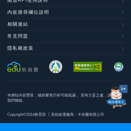
開放API使用說明
內嵌搜尋欄位說明
相關連結
常見問題
隱私權政策
本網站內容豐富，雖經審查仍有可能疏漏，
若有欠妥之處，請隨時與
我們聯絡。
貓頭鷹博士
Copyright©2014教育部
丨系統維運廠商：卡米爾有限公司
本站建議最佳瀏覽器版本為
Chrome 63+、Firefox57+、Edge79+及