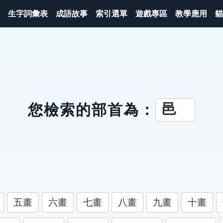
生字詞彙表
成語故事
索引選單
遊戲專區
教學應用
貓
邑
您檢索的部首為：
五畫
六畫
七畫
八畫
九畫
十畫