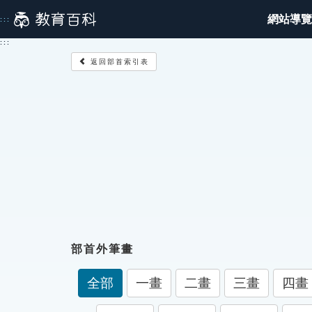
跳
網站導覽
:::
到
主
:::
要
返回部首索引表
內
容
部首外筆畫
全部
一畫
二畫
三畫
四畫