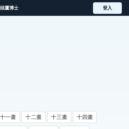
頭鷹博士
登入
十一畫
十二畫
十三畫
十四畫