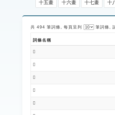
十五畫
十六畫
十七畫
十
共 494 筆詞條, 每頁呈列
筆
詞條,
詞條名稱
𨝋
𨝌
𨝍
𨝎
𨝏