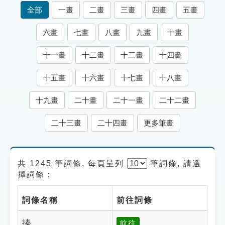
索引選單
全部
一畫
二畫
三畫
四畫
五畫
知識索引
六畫
七畫
八畫
九畫
十畫
單字索引
十一畫
十二畫
十三畫
十四畫
生命大百科索引
十五畫
十六畫
十七畫
十八畫
遊戲專區
十九畫
二十畫
二十一畫
二十二畫
教學應用
二十三畫
二十四畫
更多筆畫
貓頭鷹博士
共 1245 筆詞條, 每頁呈列
筆
詞條, 請選
擇詞條：
詞條名稱
前往詞條
搸
前往