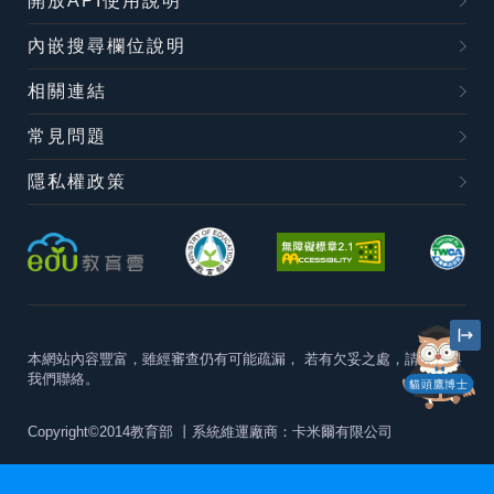
開放API使用說明
內嵌搜尋欄位說明
相關連結
常見問題
隱私權政策
本網站內容豐富，雖經審查仍有可能疏漏，
若有欠妥之處，請隨時與
我們聯絡。
貓頭鷹博士
Copyright©2014教育部
丨系統維運廠商：卡米爾有限公司
本站建議最佳瀏覽器版本為
Chrome 63+、Firefox57+、Edge79+及