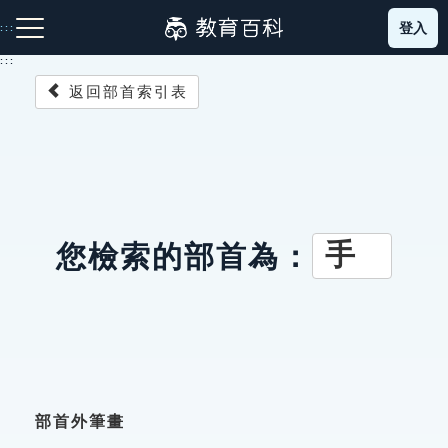
跳
登入
:::
到
主
:::
要
返回部首索引表
內
容
注音索引圖示
筆畫索引圖示
部首索引表圖示
手
您檢索的部首為：
網站導覽
生字詞彙表
成語故事
部首外筆畫