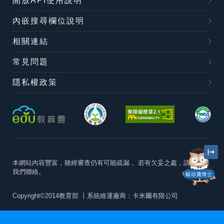
開放API使用說明
內嵌搜尋欄位說明
相關連結
常見問題
隱私權政策
本網站內容豐富，雖經審查仍有可能疏漏，
若有欠妥之處，請隨時與
我們聯絡。
貓頭鷹博士
Copyright©2014教育部
丨系統維運廠商：卡米爾有限公司
本站建議最佳瀏覽器版本為
Chrome 63+、Firefox57+、Edge79+及