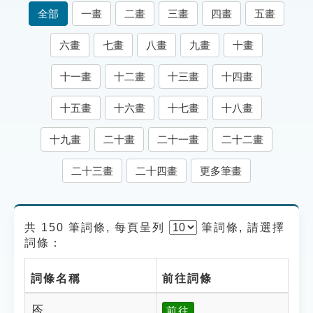
索引選單
全部
一畫
二畫
三畫
四畫
五畫
知識索引
六畫
七畫
八畫
九畫
十畫
單字索引
十一畫
十二畫
十三畫
十四畫
生命大百科索引
十五畫
十六畫
十七畫
十八畫
遊戲專區
十九畫
二十畫
二十一畫
二十二畫
教學應用
二十三畫
二十四畫
更多筆畫
貓頭鷹博士
共 150 筆詞條, 每頁呈列
筆
詞條, 請選擇
詞條：
詞條名稱
前往詞條
㕂
前往