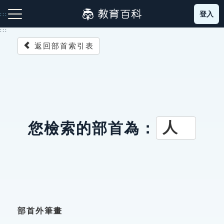
跳
登入
:::
到
主
:::
要
返回部首索引表
內
容
注音索引圖示
筆畫索引圖示
部首索引表圖示
人
您檢索的部首為：
網站導覽
生字詞彙表
成語故事
部首外筆畫