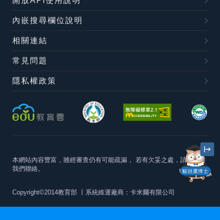
開放API使用說明
內嵌搜尋欄位說明
相關連結
常見問題
隱私權政策
本網站內容豐富，雖經審查仍有可能疏漏，
若有欠妥之處，請隨時與
我們聯絡。
貓頭鷹博士
Copyright©2014教育部
丨系統維運廠商：卡米爾有限公司
本站建議最佳瀏覽器版本為
Chrome 63+、Firefox57+、Edge79+及