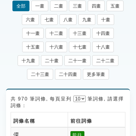
索引選單
全部
一畫
二畫
三畫
四畫
五畫
知識索引
六畫
七畫
八畫
九畫
十畫
單字索引
十一畫
十二畫
十三畫
十四畫
生命大百科索引
十五畫
十六畫
十七畫
十八畫
遊戲專區
十九畫
二十畫
二十一畫
二十二畫
教學應用
二十三畫
二十四畫
更多筆畫
貓頭鷹博士
共 970 筆詞條, 每頁呈列
筆
詞條, 請選擇
詞條：
詞條名稱
前往詞條
僳
前往