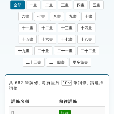
索引選單
全部
一畫
二畫
三畫
四畫
五畫
知識索引
六畫
七畫
八畫
九畫
十畫
單字索引
十一畫
十二畫
十三畫
十四畫
生命大百科索引
十五畫
十六畫
十七畫
十八畫
遊戲專區
十九畫
二十畫
二十一畫
二十二畫
教學應用
二十三畫
二十四畫
更多筆畫
貓頭鷹博士
共 662 筆詞條, 每頁呈列
筆
詞條, 請選擇
詞條：
詞條名稱
前往詞條
𧛽
前往