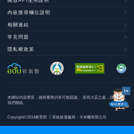
開放API使用說明
內嵌搜尋欄位說明
相關連結
常見問題
隱私權政策
本網站內容豐富，雖經審查仍有可能疏漏，
若有欠妥之處，請隨時與
我們聯絡。
貓頭鷹博士
Copyright©2014教育部
丨系統維運廠商：卡米爾有限公司
本站建議最佳瀏覽器版本為
Chrome 63+、Firefox57+、Edge79+及