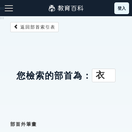
跳
登入
:::
到
主
:::
要
返回部首索引表
內
容
注音索引圖示
筆畫索引圖示
部首索引表圖示
衣
您檢索的部首為：
網站導覽
生字詞彙表
成語故事
部首外筆畫