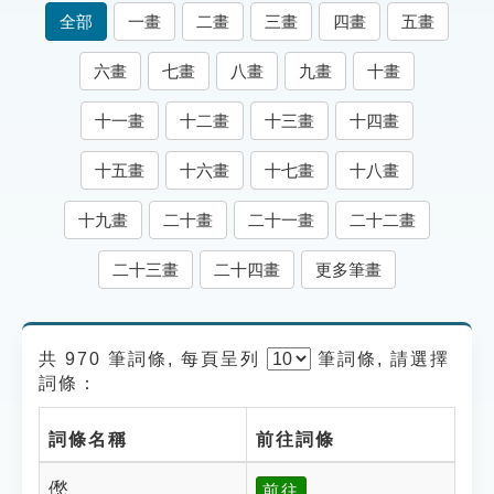
索引選單
全部
一畫
二畫
三畫
四畫
五畫
知識索引
六畫
七畫
八畫
九畫
十畫
單字索引
十一畫
十二畫
十三畫
十四畫
生命大百科索引
十五畫
十六畫
十七畫
十八畫
遊戲專區
十九畫
二十畫
二十一畫
二十二畫
教學應用
二十三畫
二十四畫
更多筆畫
貓頭鷹博士
共 970 筆詞條, 每頁呈列
筆
詞條, 請選擇
詞條：
詞條名稱
前往詞條
僽
前往