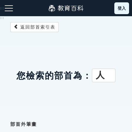
跳
登入
:::
到
主
:::
要
返回部首索引表
內
容
注音索引圖示
筆畫索引圖示
部首索引表圖示
人
您檢索的部首為：
網站導覽
生字詞彙表
成語故事
部首外筆畫