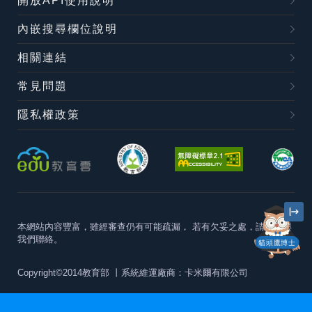
開放API使用說明
內嵌搜尋欄位說明
相關連結
常見問題
隱私權政策
本網站內容豐富，雖經審查仍有可能疏漏，
若有欠妥之處，請隨時與
我們聯絡。
貓頭鷹博士
Copyright©2014教育部
丨系統維運廠商：卡米爾有限公司
本站建議最佳瀏覽器版本為
Chrome 63+、Firefox57+、Edge79+及