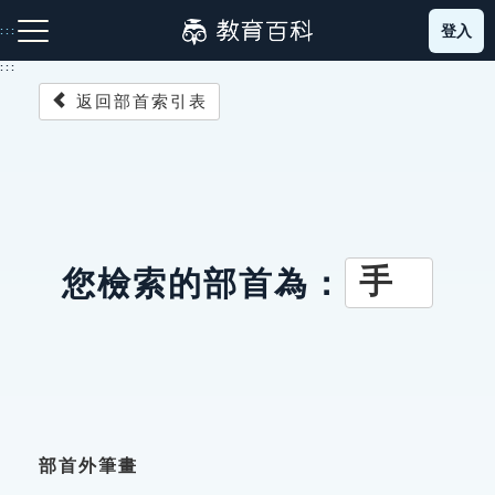
跳
登入
:::
到
主
:::
要
返回部首索引表
內
容
注音索引圖示
筆畫索引圖示
部首索引表圖示
手
您檢索的部首為：
網站導覽
生字詞彙表
成語故事
部首外筆畫