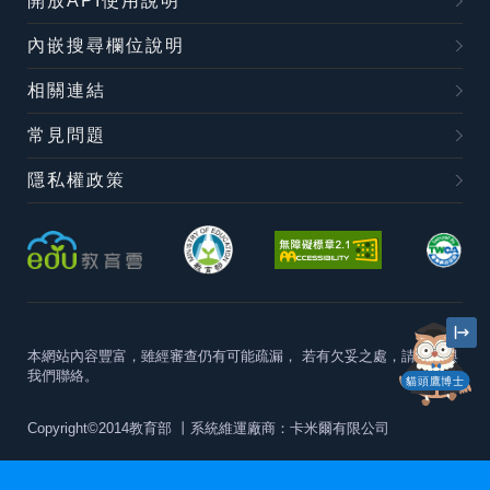
開放API使用說明
內嵌搜尋欄位說明
相關連結
常見問題
隱私權政策
本網站內容豐富，雖經審查仍有可能疏漏，
若有欠妥之處，請隨時與
我們聯絡。
貓頭鷹博士
Copyright©2014教育部
丨系統維運廠商：卡米爾有限公司
本站建議最佳瀏覽器版本為
Chrome 63+、Firefox57+、Edge79+及