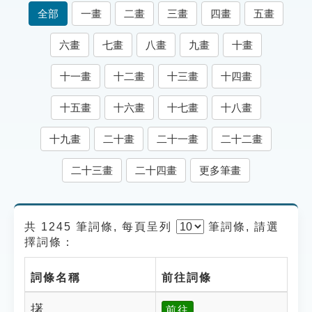
索引選單
全部
一畫
二畫
三畫
四畫
五畫
知識索引
六畫
七畫
八畫
九畫
十畫
單字索引
十一畫
十二畫
十三畫
十四畫
生命大百科索引
十五畫
十六畫
十七畫
十八畫
遊戲專區
十九畫
二十畫
二十一畫
二十二畫
教學應用
二十三畫
二十四畫
更多筆畫
貓頭鷹博士
共 1245 筆詞條, 每頁呈列
筆
詞條, 請選
擇詞條：
詞條名稱
前往詞條
擆
前往