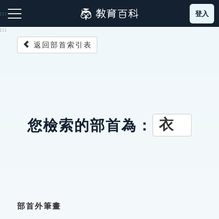
跳
登入
:::
到
主
:::
要
返回部首索引表
內
容
注音索引圖示
筆畫索引圖示
部首索引表圖示
衣
您檢索的部首為：
網站導覽
生字詞彙表
成語故事
部首外筆畫