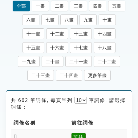
索引選單
全部
一畫
二畫
三畫
四畫
五畫
知識索引
六畫
七畫
八畫
九畫
十畫
單字索引
十一畫
十二畫
十三畫
十四畫
生命大百科索引
十五畫
十六畫
十七畫
十八畫
遊戲專區
十九畫
二十畫
二十一畫
二十二畫
教學應用
二十三畫
二十四畫
更多筆畫
貓頭鷹博士
共 662 筆詞條, 每頁呈列
筆
詞條, 請選擇
詞條：
詞條名稱
前往詞條
𧜯
前往