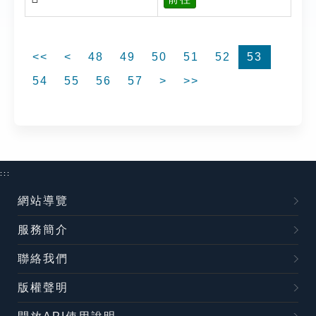
<<
<
48
49
50
51
52
53
54
55
56
57
>
>>
:::
網站導覽
服務簡介
聯絡我們
版權聲明