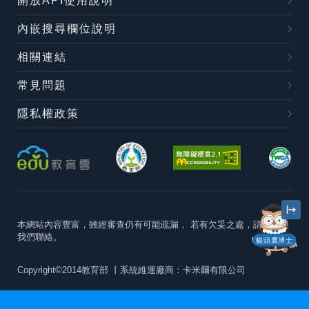
開放API使用說明
內嵌搜尋欄位說明
相關連結
常見問題
隱私權政策
本網站內容豐富，雖經審查仍有可能疏漏，
若有欠妥之處，請隨時與
我們聯絡。
貓頭鷹博士
Copyright©2014教育部
丨系統維運廠商：卡米爾有限公司
本站建議最佳瀏覽器版本為
Chrome 63+、Firefox57+、Edge79+及