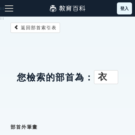
跳
登入
:::
到
主
:::
要
返回部首索引表
內
容
注音索引圖示
筆畫索引圖示
部首索引表圖示
衣
您檢索的部首為：
網站導覽
生字詞彙表
成語故事
部首外筆畫