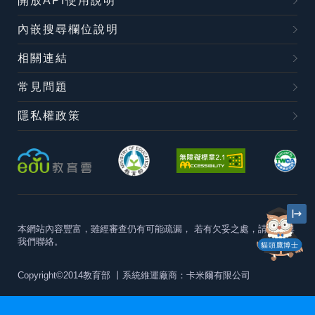
開放API使用說明
內嵌搜尋欄位說明
相關連結
常見問題
隱私權政策
本網站內容豐富，雖經審查仍有可能疏漏，
若有欠妥之處，請隨時與
我們聯絡。
貓頭鷹博士
Copyright©2014教育部
丨系統維運廠商：卡米爾有限公司
本站建議最佳瀏覽器版本為
Chrome 63+、Firefox57+、Edge79+及