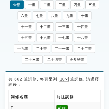
索引選單
全部
一畫
二畫
三畫
四畫
五畫
知識索引
六畫
七畫
八畫
九畫
十畫
單字索引
十一畫
十二畫
十三畫
十四畫
生命大百科索引
十五畫
十六畫
十七畫
十八畫
遊戲專區
十九畫
二十畫
二十一畫
二十二畫
教學應用
二十三畫
二十四畫
更多筆畫
貓頭鷹博士
共 662 筆詞條, 每頁呈列
筆
詞條, 請選擇
詞條：
詞條名稱
前往詞條
𧝈
前往