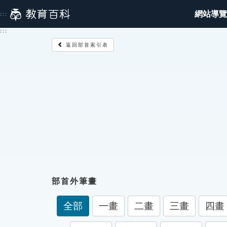
跳
網站導覽
:::
到
主
:::
要
返回部首索引表
內
容
部首外筆畫
全部
一畫
二畫
三畫
四畫