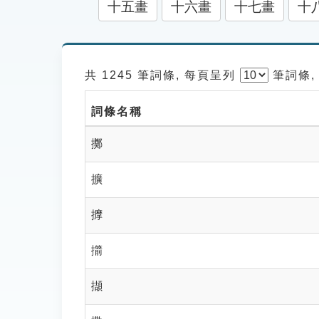
十五畫
十六畫
十七畫
十
共 1245 筆詞條, 每頁呈列
筆
詞條,
詞條名稱
擲
擴
擵
擶
擷