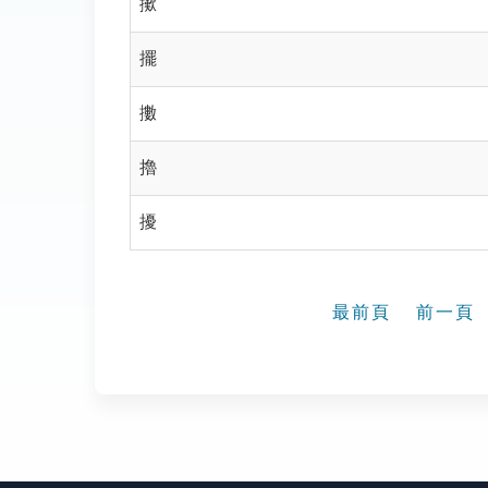
擹
擺
擻
擼
擾
最前頁
前一頁