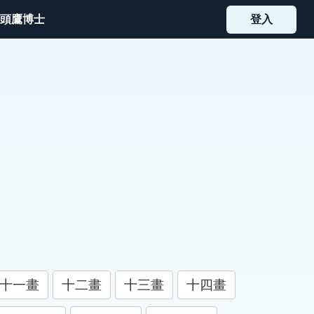
頭鷹博士
登入
十一畫
十二畫
十三畫
十四畫