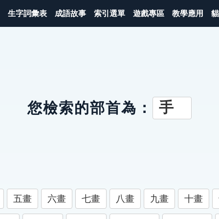
生字詞彙表
成語故事
索引選單
遊戲專區
教學應用
貓
手
您檢索的部首為：
五畫
六畫
七畫
八畫
九畫
十畫