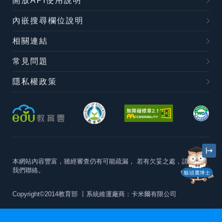
開放API使用說明
內嵌搜尋欄位說明
相關連結
常見問題
隱私權政策
本網站內容豐富，雖經審查仍有可能疏漏，
若有欠妥之處，請隨時與
我們聯絡。
貓頭鷹博士
Copyright©2014教育部
丨系統維運廠商：卡米爾有限公司
本站建議最佳瀏覽器版本為
Chrome 63+、Firefox57+、Edge79+及