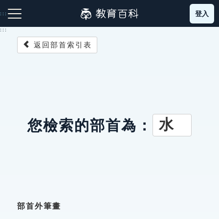
跳
登入
:::
到
主
:::
要
返回部首索引表
內
容
注音索引圖示
筆畫索引圖示
部首索引表圖示
水
您檢索的部首為：
網站導覽
生字詞彙表
成語故事
部首外筆畫