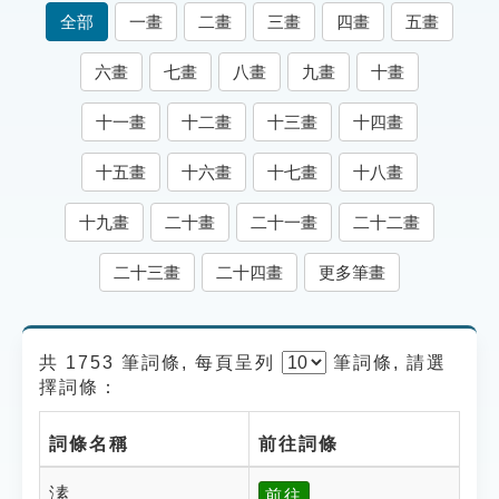
索引選單
全部
一畫
二畫
三畫
四畫
五畫
知識索引
六畫
七畫
八畫
九畫
十畫
單字索引
十一畫
十二畫
十三畫
十四畫
生命大百科索引
十五畫
十六畫
十七畫
十八畫
遊戲專區
十九畫
二十畫
二十一畫
二十二畫
教學應用
二十三畫
二十四畫
更多筆畫
貓頭鷹博士
共 1753 筆詞條, 每頁呈列
筆
詞條, 請選
擇詞條：
詞條名稱
前往詞條
溸
前往