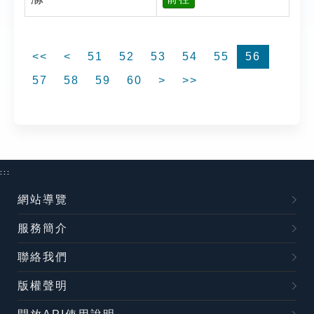
<<
<
51
52
53
54
55
56
57
58
59
60
>
>>
:::
網站導覽
服務簡介
聯絡我們
版權聲明