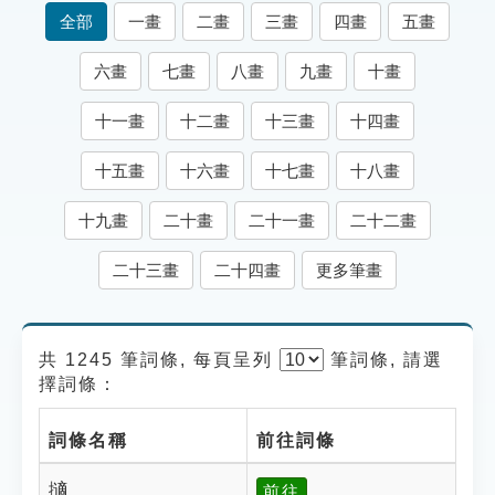
索引選單
全部
一畫
二畫
三畫
四畫
五畫
知識索引
六畫
七畫
八畫
九畫
十畫
單字索引
十一畫
十二畫
十三畫
十四畫
生命大百科索引
十五畫
十六畫
十七畫
十八畫
遊戲專區
十九畫
二十畫
二十一畫
二十二畫
教學應用
二十三畫
二十四畫
更多筆畫
貓頭鷹博士
共 1245 筆詞條, 每頁呈列
筆
詞條, 請選
擇詞條：
詞條名稱
前往詞條
擿
前往