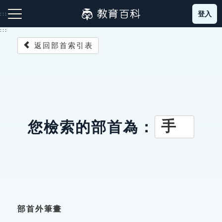
跳
登入
:::
到
主
:::
要
返回部首索引表
內
容
注音索引圖示
筆畫索引圖示
部首索引表圖示
手
您檢索的部首為：
網站導覽
生字詞彙表
成語故事
部首外筆畫