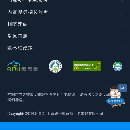
開放API使用說明
內嵌搜尋欄位說明
相關連結
常見問題
隱私權政策
本網站內容豐富，雖經審查仍有可能疏漏，
若有欠妥之處，請隨時與
我們聯絡。
貓頭鷹博士
Copyright©2014教育部
丨系統維運廠商：卡米爾有限公司
本站建議最佳瀏覽器版本為
Chrome 63+、Firefox57+、Edge79+及