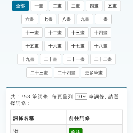
索引選單
全部
一畫
二畫
三畫
四畫
五畫
知識索引
六畫
七畫
八畫
九畫
十畫
單字索引
十一畫
十二畫
十三畫
十四畫
生命大百科索引
十五畫
十六畫
十七畫
十八畫
遊戲專區
十九畫
二十畫
二十一畫
二十二畫
教學應用
二十三畫
二十四畫
更多筆畫
貓頭鷹博士
共 1753 筆詞條, 每頁呈列
筆
詞條, 請選
擇詞條：
詞條名稱
前往詞條
滋
前往