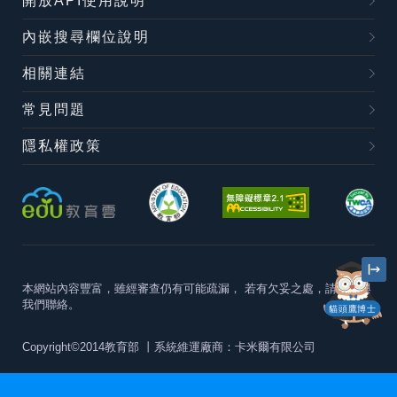
開放API使用說明
內嵌搜尋欄位說明
相關連結
常見問題
隱私權政策
本網站內容豐富，雖經審查仍有可能疏漏，
若有欠妥之處，請隨時與
我們聯絡。
貓頭鷹博士
Copyright©2014教育部
丨系統維運廠商：卡米爾有限公司
本站建議最佳瀏覽器版本為
Chrome 63+、Firefox57+、Edge79+及