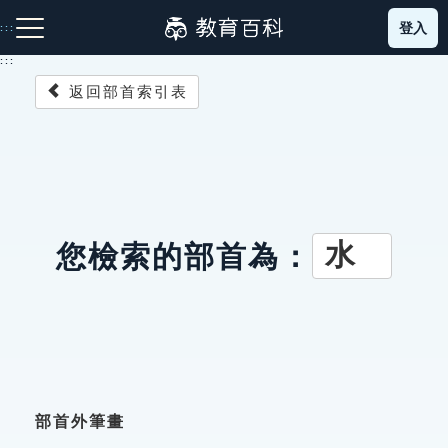
跳
登入
:::
到
主
:::
要
返回部首索引表
內
容
注音索引圖示
筆畫索引圖示
部首索引表圖示
水
您檢索的部首為：
網站導覽
生字詞彙表
成語故事
部首外筆畫