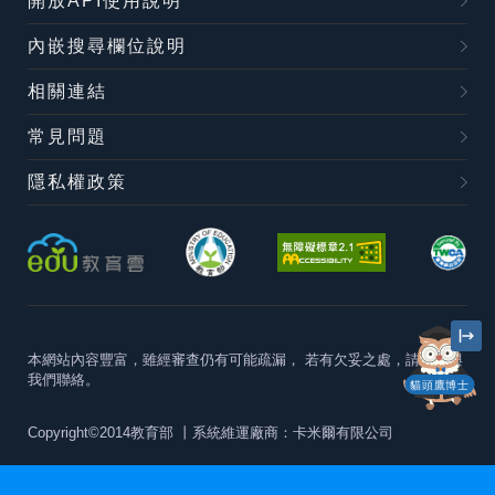
開放API使用說明
內嵌搜尋欄位說明
相關連結
常見問題
隱私權政策
本網站內容豐富，雖經審查仍有可能疏漏，
若有欠妥之處，請隨時與
我們聯絡。
貓頭鷹博士
Copyright©2014教育部
丨系統維運廠商：卡米爾有限公司
本站建議最佳瀏覽器版本為
Chrome 63+、Firefox57+、Edge79+及