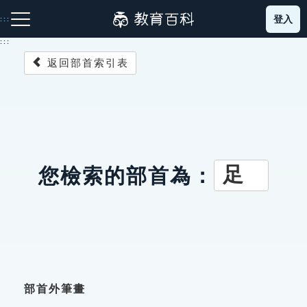
跳
登入
:::
到
主
:::
要
返回部首索引表
內
容
注音索引圖示
筆畫索引圖示
部首索引表圖示
足
您檢索的部首為：
網站導覽
生字詞彙表
成語故事
部首外筆畫