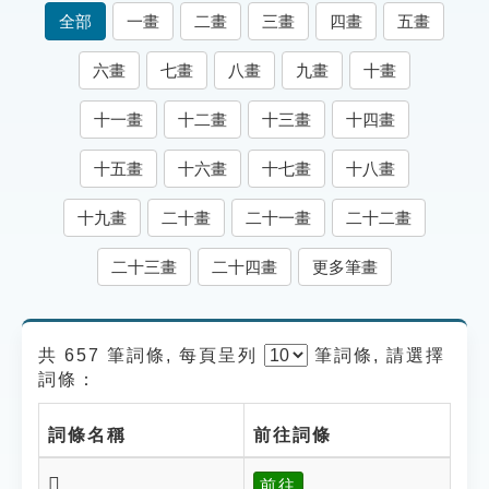
索引選單
全部
一畫
二畫
三畫
四畫
五畫
知識索引
六畫
七畫
八畫
九畫
十畫
單字索引
十一畫
十二畫
十三畫
十四畫
生命大百科索引
十五畫
十六畫
十七畫
十八畫
遊戲專區
十九畫
二十畫
二十一畫
二十二畫
教學應用
二十三畫
二十四畫
更多筆畫
貓頭鷹博士
共 657 筆詞條, 每頁呈列
筆
詞條, 請選擇
詞條：
詞條名稱
前往詞條
𨅩
前往