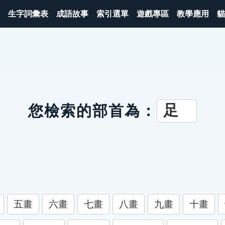
生字詞彙表
成語故事
索引選單
遊戲專區
教學應用
貓
足
您檢索的部首為：
五畫
六畫
七畫
八畫
九畫
十畫