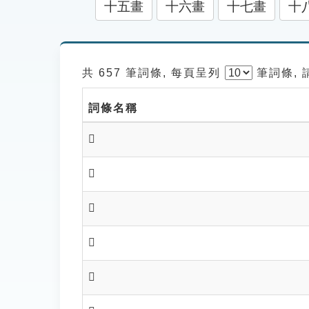
十五畫
十六畫
十七畫
十
共 657 筆詞條, 每頁呈列
筆
詞條,
詞條名稱
𨆚
𨆛
𨆜
𨆦
𨆧