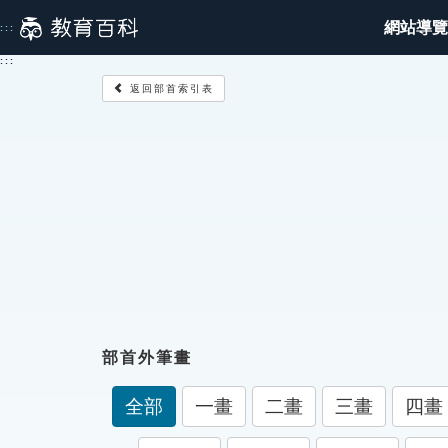
跳
網站導覽
:::
到
主
:::
要
返回部首索引表
內
容
部首外筆畫
全部
一畫
二畫
三畫
四畫