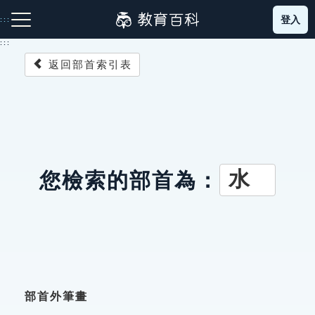
跳
登入
:::
到
主
:::
要
返回部首索引表
內
容
注音索引圖示
筆畫索引圖示
部首索引表圖示
水
您檢索的部首為：
網站導覽
生字詞彙表
成語故事
部首外筆畫