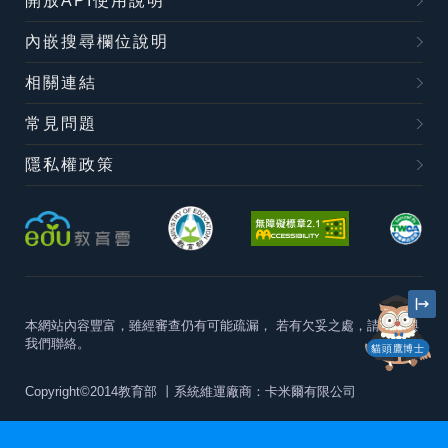
開放API使用說明
內嵌搜尋欄位說明
相關連結
常見問題
隱私權政策
本網站內容豐富，雖經審查仍有可能疏漏，
若有欠妥之處，請隨時與
我們聯絡。
貓頭鷹博士
Copyright©2014教育部
丨系統維運廠商：卡米爾有限公司
本站建議最佳瀏覽器版本為
Chrome 63+、Firefox57+、Edge79+及