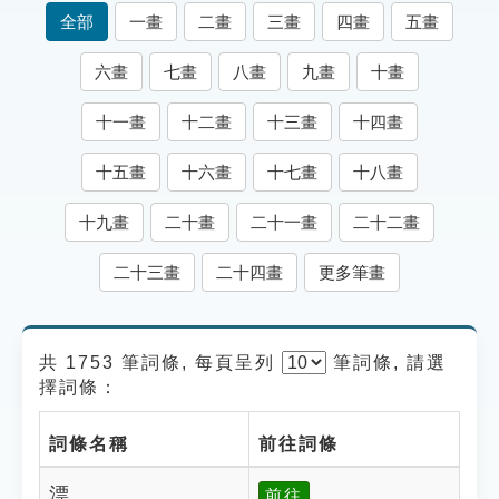
索引選單
全部
一畫
二畫
三畫
四畫
五畫
知識索引
六畫
七畫
八畫
九畫
十畫
單字索引
十一畫
十二畫
十三畫
十四畫
生命大百科索引
十五畫
十六畫
十七畫
十八畫
遊戲專區
十九畫
二十畫
二十一畫
二十二畫
教學應用
二十三畫
二十四畫
更多筆畫
貓頭鷹博士
共 1753 筆詞條, 每頁呈列
筆
詞條, 請選
擇詞條：
詞條名稱
前往詞條
漂
前往