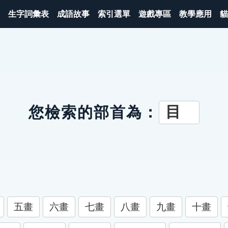
生字詞彙表
成語故事
索引選單
遊戲專區
教學應用
貓
目
您檢索的部首為：
五畫
六畫
七畫
八畫
九畫
十畫