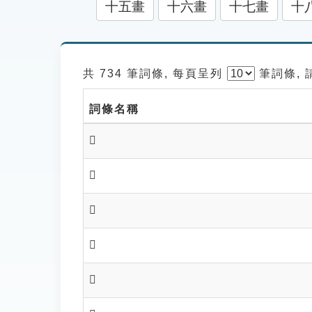
十五畫
十六畫
十七畫
十
共 734 筆詞條, 每頁呈列
筆
詞條,
詞條名稱
𥊪
𥊕
𥊧
𥊨
𥊫