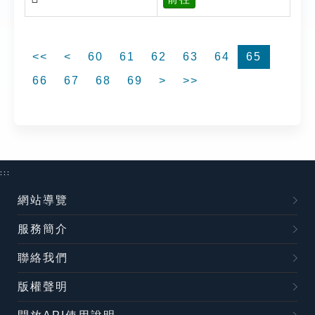
<<
<
60
61
62
63
64
65
66
67
68
69
>
>>
:::
網站導覽
服務簡介
聯絡我們
版權聲明