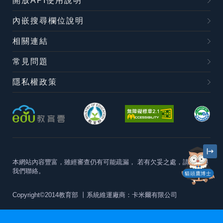
開放API使用說明
內嵌搜尋欄位說明
相關連結
常見問題
隱私權政策
本網站內容豐富，雖經審查仍有可能疏漏，
若有欠妥之處，請隨時與
我們聯絡。
貓頭鷹博士
Copyright©2014教育部
丨系統維運廠商：卡米爾有限公司
本站建議最佳瀏覽器版本為
Chrome 63+、Firefox57+、Edge79+及