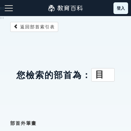
跳
登入
:::
到
主
:::
要
返回部首索引表
內
容
注音索引圖示
筆畫索引圖示
部首索引表圖示
目
您檢索的部首為：
網站導覽
生字詞彙表
成語故事
部首外筆畫