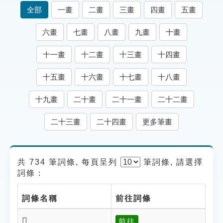
索引選單
全部
一畫
二畫
三畫
四畫
五畫
知識索引
六畫
七畫
八畫
九畫
十畫
單字索引
十一畫
十二畫
十三畫
十四畫
生命大百科索引
十五畫
十六畫
十七畫
十八畫
遊戲專區
十九畫
二十畫
二十一畫
二十二畫
教學應用
二十三畫
二十四畫
更多筆畫
貓頭鷹博士
共 734 筆詞條, 每頁呈列
筆
詞條, 請選擇
詞條：
詞條名稱
前往詞條
𥋀
前往