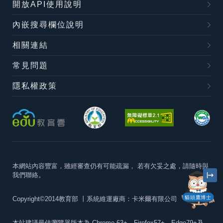
開放API使用說明
內嵌搜尋欄位說明
相關連結
常見問題
隱私權政策
本網站內容豐富，雖經審查仍有可能疏漏，
若有欠妥之處，請隨時與
我們聯絡。
貓頭鷹博士
Copyright©2014教育部
丨系統維運廠商：卡米爾有限公司
本站建議最佳瀏覽器版本為
Chrome 63+、Firefox57+、Edge79+及