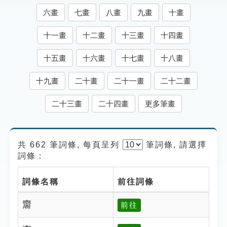
索引選單
六畫
七畫
八畫
九畫
十畫
知識索引
十一畫
十二畫
十三畫
十四畫
單字索引
十五畫
十六畫
十七畫
十八畫
生命大百科索引
十九畫
二十畫
二十一畫
二十二畫
遊戲專區
二十三畫
二十四畫
更多筆畫
教學應用
共 662 筆詞條, 每頁呈列
筆
詞條, 請選擇
貓頭鷹博士
詞條：
詞條名稱
前往詞條
𪗋
前往