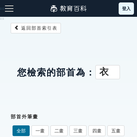
跳
登入
:::
到
主
:::
要
返回部首索引表
內
容
注音索引圖示
筆畫索引圖示
部首索引表圖示
衣
您檢索的部首為：
網站導覽
生字詞彙表
部首外筆畫
成語故事
全部
一畫
二畫
三畫
四畫
五畫