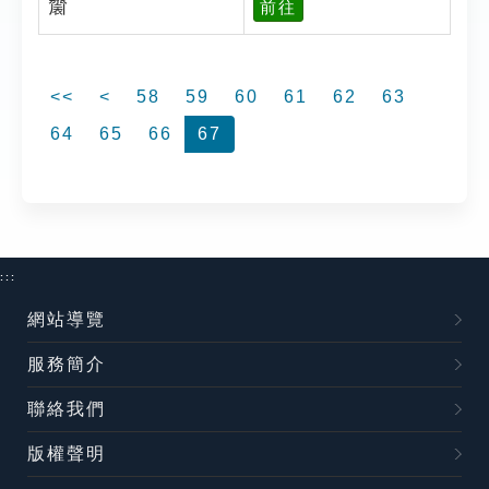
𪗋
前往
<<
<
58
59
60
61
62
63
64
65
66
67
:::
網站導覽
服務簡介
聯絡我們
版權聲明