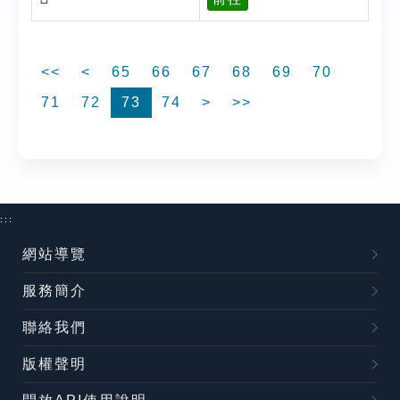
<<
<
65
66
67
68
69
70
71
72
73
74
>
>>
:::
網站導覽
服務簡介
聯絡我們
版權聲明