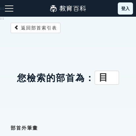
跳
登入
:::
到
主
:::
要
返回部首索引表
內
容
注音索引圖示
筆畫索引圖示
部首索引表圖示
目
您檢索的部首為：
網站導覽
生字詞彙表
成語故事
部首外筆畫