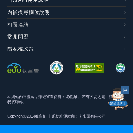
開放API使用說明
內嵌搜尋欄位說明
相關連結
常見問題
隱私權政策
本網站內容豐富，雖經審查仍有可能疏漏，
若有欠妥之處，請隨時與
我們聯絡。
貓頭鷹博士
Copyright©2014教育部
丨系統維運廠商：卡米爾有限公司
本站建議最佳瀏覽器版本為
Chrome 63+、Firefox57+、Edge79+及