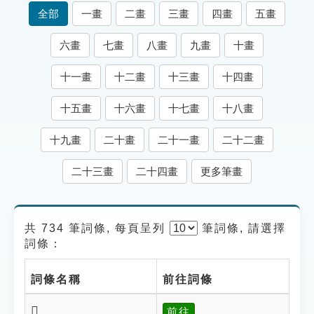
索引選單
全部
一畫
二畫
三畫
四畫
五畫
知識索引
六畫
七畫
八畫
九畫
十畫
單字索引
十一畫
十二畫
十三畫
十四畫
生命大百科索引
十五畫
十六畫
十七畫
十八畫
遊戲專區
十九畫
二十畫
二十一畫
二十二畫
教學應用
二十三畫
二十四畫
更多筆畫
貓頭鷹博士
共 734 筆詞條, 每頁呈列
筆
詞條, 請選擇
詞條：
詞條名稱
前往詞條
𥍂
前往