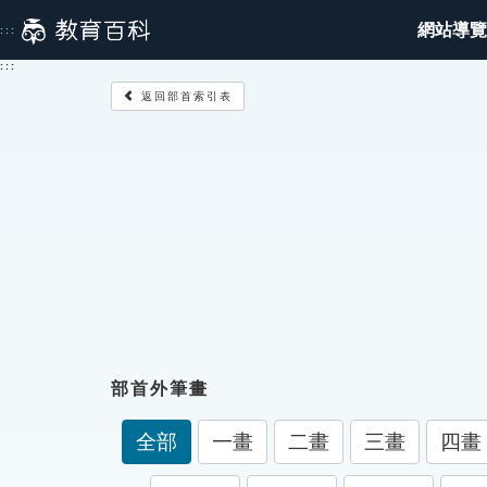
跳
網站導覽
:::
到
主
:::
要
返回部首索引表
內
容
部首外筆畫
全部
一畫
二畫
三畫
四畫