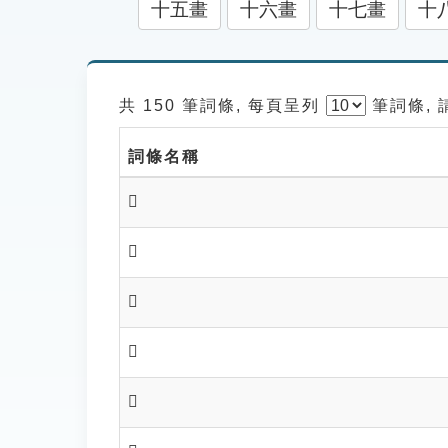
十五畫
十六畫
十七畫
十
共 150 筆詞條, 每頁呈列
筆
詞條,
詞條名稱
𠨵
𠨶
𠨷
𠨸
𠨹