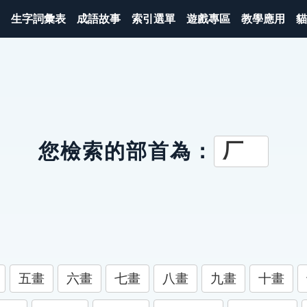
生字詞彙表
成語故事
索引選單
遊戲專區
教學應用
貓
厂
您檢索的部首為：
五畫
六畫
七畫
八畫
九畫
十畫