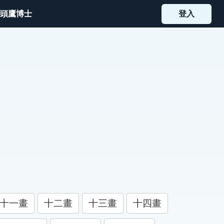
頭鷹博士
登入
十一畫
十二畫
十三畫
十四畫