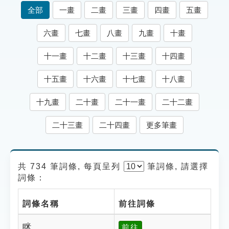
索引選單
全部
一畫
二畫
三畫
四畫
五畫
知識索引
六畫
七畫
八畫
九畫
十畫
單字索引
十一畫
十二畫
十三畫
十四畫
生命大百科索引
十五畫
十六畫
十七畫
十八畫
遊戲專區
十九畫
二十畫
二十一畫
二十二畫
教學應用
二十三畫
二十四畫
更多筆畫
貓頭鷹博士
共 734 筆詞條, 每頁呈列
筆
詞條, 請選擇
詞條：
詞條名稱
前往詞條
眯
前往