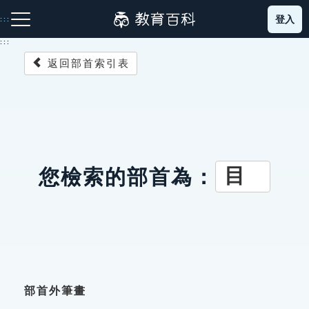
跳
登入
:::
到
主
:::
要
返回部首索引表
內
容
注音索引圖示
筆畫索引圖示
部首索引表圖示
目
您檢索的部首為：
網站導覽
生字詞彙表
成語故事
部首外筆畫