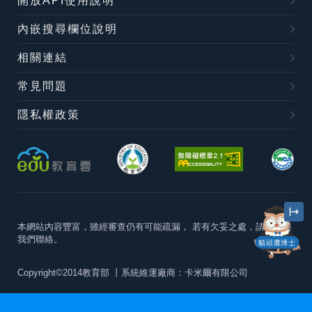
開放API使用說明
內嵌搜尋欄位說明
相關連結
常見問題
隱私權政策
本網站內容豐富，雖經審查仍有可能疏漏，
若有欠妥之處，請隨時與
我們聯絡。
貓頭鷹博士
Copyright©2014教育部
丨系統維運廠商：卡米爾有限公司
本站建議最佳瀏覽器版本為
Chrome 63+、Firefox57+、Edge79+及