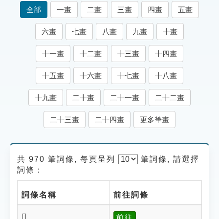
索引選單
全部
一畫
二畫
三畫
四畫
五畫
知識索引
六畫
七畫
八畫
九畫
十畫
單字索引
十一畫
十二畫
十三畫
十四畫
生命大百科索引
十五畫
十六畫
十七畫
十八畫
遊戲專區
十九畫
二十畫
二十一畫
二十二畫
教學應用
二十三畫
二十四畫
更多筆畫
貓頭鷹博士
共 970 筆詞條, 每頁呈列
筆
詞條, 請選擇
詞條：
詞條名稱
前往詞條
𠋶
前往