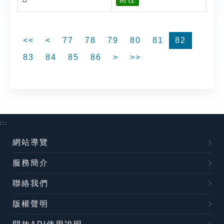
<<
<
77
78
79
80
81
82
83
84
85
86
>
>>
:::
網站導覽
服務簡介
聯絡我們
版權聲明