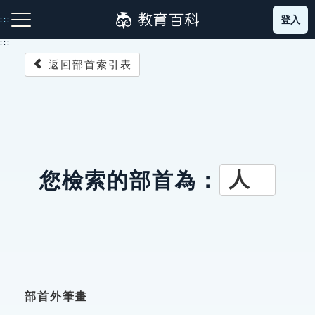
跳
登入
:::
到
主
:::
要
返回部首索引表
內
容
注音索引圖示
筆畫索引圖示
部首索引表圖示
人
您檢索的部首為：
網站導覽
生字詞彙表
成語故事
部首外筆畫