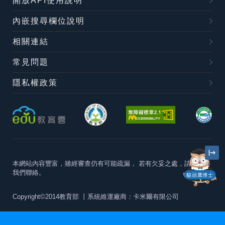
開放API使用說明
內嵌搜尋欄位說明
相關連結
常見問題
隱私權政策
本網站內容豐富，雖經審查仍有可能疏漏，
若有欠妥之處，請隨時與
我們聯絡。
貓頭鷹博士
Copyright©2014教育部
丨系統維運廠商：卡米爾有限公司
本站建議最佳瀏覽器版本為
Chrome 63+、Firefox57+、Edge79+及