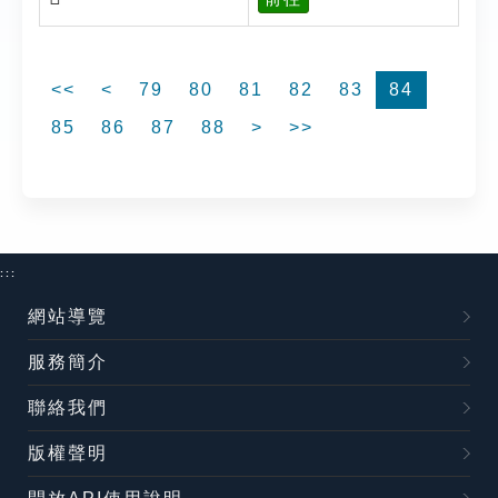
<<
<
79
80
81
82
83
84
85
86
87
88
>
>>
:::
網站導覽
服務簡介
聯絡我們
版權聲明