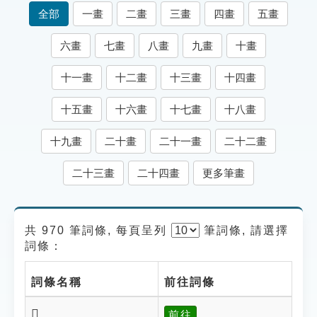
索引選單
全部
一畫
二畫
三畫
四畫
五畫
知識索引
六畫
七畫
八畫
九畫
十畫
單字索引
十一畫
十二畫
十三畫
十四畫
生命大百科索引
十五畫
十六畫
十七畫
十八畫
遊戲專區
十九畫
二十畫
二十一畫
二十二畫
教學應用
二十三畫
二十四畫
更多筆畫
貓頭鷹博士
共 970 筆詞條, 每頁呈列
筆
詞條, 請選擇
詞條：
詞條名稱
前往詞條
𠌰
前往