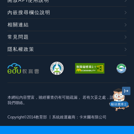
開放API使用說明
內嵌搜尋欄位說明
相關連結
常見問題
隱私權政策
本網站內容豐富，雖經審查仍有可能疏漏，
若有欠妥之處，請隨時與
我們聯絡。
貓頭鷹博士
Copyright©2014教育部
丨系統維運廠商：卡米爾有限公司
本站建議最佳瀏覽器版本為
Chrome 63+、Firefox57+、Edge79+及