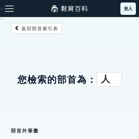
跳
登入
:::
到
主
:::
要
返回部首索引表
內
容
注音索引圖示
筆畫索引圖示
部首索引表圖示
人
您檢索的部首為：
網站導覽
生字詞彙表
成語故事
部首外筆畫