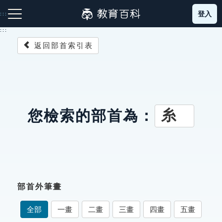
跳
登入
:::
到
主
:::
要
返回部首索引表
內
容
注音索引圖示
筆畫索引圖示
部首索引表圖示
糸
您檢索的部首為：
網站導覽
生字詞彙表
部首外筆畫
成語故事
全部
一畫
二畫
三畫
四畫
五畫