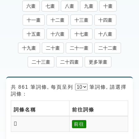
索引選單
六畫
七畫
八畫
九畫
十畫
知識索引
十一畫
十二畫
十三畫
十四畫
單字索引
十五畫
十六畫
十七畫
十八畫
生命大百科索引
十九畫
二十畫
二十一畫
二十二畫
遊戲專區
二十三畫
二十四畫
更多筆畫
教學應用
共 861 筆詞條, 每頁呈列
筆
詞條, 請選擇
貓頭鷹博士
詞條：
詞條名稱
前往詞條
𦈇
前往