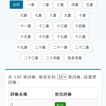
索引選單
全部
一畫
二畫
三畫
四畫
五畫
知識索引
六畫
七畫
八畫
九畫
十畫
單字索引
十一畫
十二畫
十三畫
十四畫
生命大百科索引
十五畫
十六畫
十七畫
十八畫
遊戲專區
十九畫
二十畫
二十一畫
二十二畫
教學應用
二十三畫
二十四畫
更多筆畫
貓頭鷹博士
共 130 筆詞條, 每頁呈列
筆
詞條, 請選擇
詞條：
詞條名稱
前往詞條
𤽌
前往