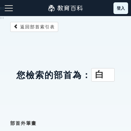
跳
登入
:::
到
主
:::
要
返回部首索引表
內
容
注音索引圖示
筆畫索引圖示
部首索引表圖示
白
您檢索的部首為：
網站導覽
生字詞彙表
成語故事
部首外筆畫