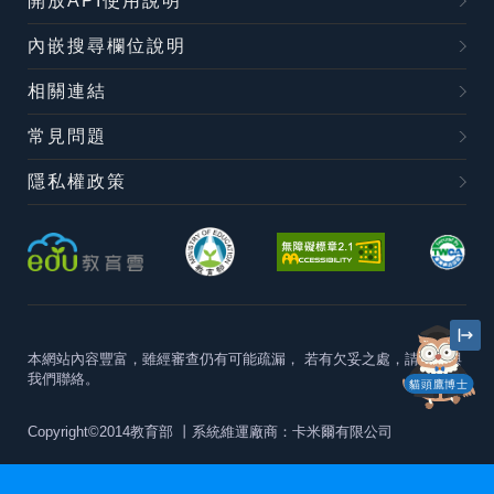
開放API使用說明
內嵌搜尋欄位說明
相關連結
常見問題
隱私權政策
本網站內容豐富，雖經審查仍有可能疏漏，
若有欠妥之處，請隨時與
我們聯絡。
貓頭鷹博士
Copyright©2014教育部
丨系統維運廠商：卡米爾有限公司
本站建議最佳瀏覽器版本為
Chrome 63+、Firefox57+、Edge79+及