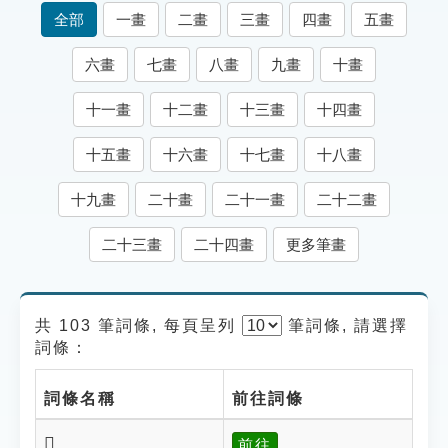
索引選單
全部
一畫
二畫
三畫
四畫
五畫
知識索引
六畫
七畫
八畫
九畫
十畫
單字索引
十一畫
十二畫
十三畫
十四畫
生命大百科索引
十五畫
十六畫
十七畫
十八畫
遊戲專區
十九畫
二十畫
二十一畫
二十二畫
教學應用
二十三畫
二十四畫
更多筆畫
貓頭鷹博士
共 103 筆詞條, 每頁呈列
筆
詞條, 請選擇
詞條：
詞條名稱
前往詞條
𪕡
前往