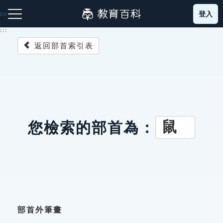
跳
登入
:::
到
主
:::
要
返回部首索引表
內
容
注音索引圖示
筆畫索引圖示
部首索引表圖示
鼠
您檢索的部首為：
網站導覽
生字詞彙表
成語故事
部首外筆畫