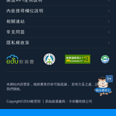
開放API使用說明
內嵌搜尋欄位說明
相關連結
常見問題
隱私權政策
本網站內容豐富，雖經審查仍有可能疏漏，
若有欠妥之處，請隨時與
我們聯絡。
貓頭鷹博士
Copyright©2014教育部
丨系統維運廠商：卡米爾有限公司
本站建議最佳瀏覽器版本為
Chrome 63+、Firefox57+、Edge79+及