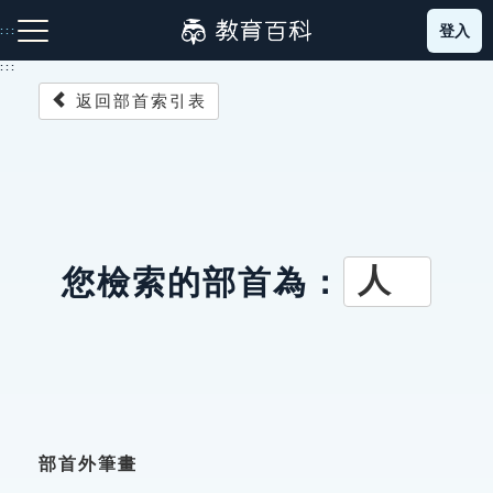
跳
登入
:::
到
主
:::
要
返回部首索引表
內
容
注音索引圖示
筆畫索引圖示
部首索引表圖示
人
您檢索的部首為：
網站導覽
生字詞彙表
成語故事
部首外筆畫