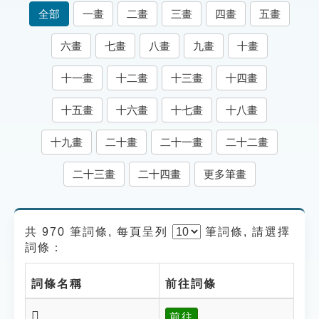
索引選單
全部
一畫
二畫
三畫
四畫
五畫
知識索引
六畫
七畫
八畫
九畫
十畫
單字索引
十一畫
十二畫
十三畫
十四畫
生命大百科索引
十五畫
十六畫
十七畫
十八畫
遊戲專區
十九畫
二十畫
二十一畫
二十二畫
教學應用
二十三畫
二十四畫
更多筆畫
貓頭鷹博士
共 970 筆詞條, 每頁呈列
筆
詞條, 請選擇
詞條：
詞條名稱
前往詞條
𠎹
前往