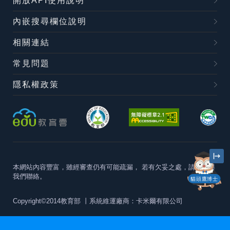
開放API使用說明
內嵌搜尋欄位說明
相關連結
常見問題
隱私權政策
本網站內容豐富，雖經審查仍有可能疏漏，
若有欠妥之處，請隨時與
我們聯絡。
貓頭鷹博士
Copyright©2014教育部
丨系統維運廠商：卡米爾有限公司
本站建議最佳瀏覽器版本為
Chrome 63+、Firefox57+、Edge79+及