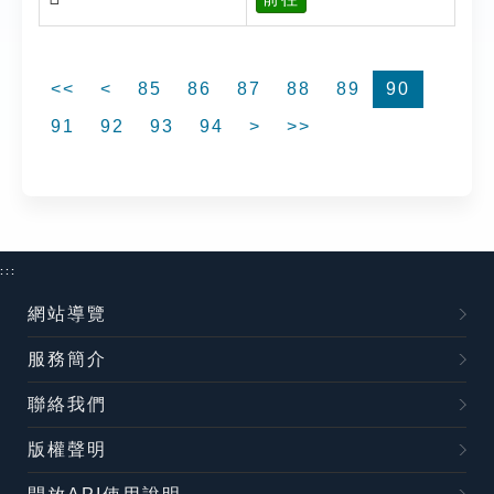
<<
<
85
86
87
88
89
90
91
92
93
94
>
>>
:::
網站導覽
服務簡介
聯絡我們
版權聲明