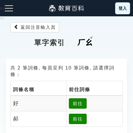
跳
登入
:::
到
主
:::
要
返回注音輸入頁
內
容
注音索引圖示
筆畫索引圖示
部首索引表圖示
ㄏㄠ
單字索引
共 2 筆詞條, 每頁呈列 10 筆詞條, 請選擇詞
條：
詞條名稱
前往詞條
網站導覽
好
前往
生字詞彙表
郝
前往
成語故事