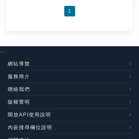
索引選單
1
知識索引
單字索引
生命大百科索引
:::
遊戲專區
網站導覽
教學應用
服務簡介
聯絡我們
貓頭鷹博士
版權聲明
開放API使用說明
內嵌搜尋欄位說明