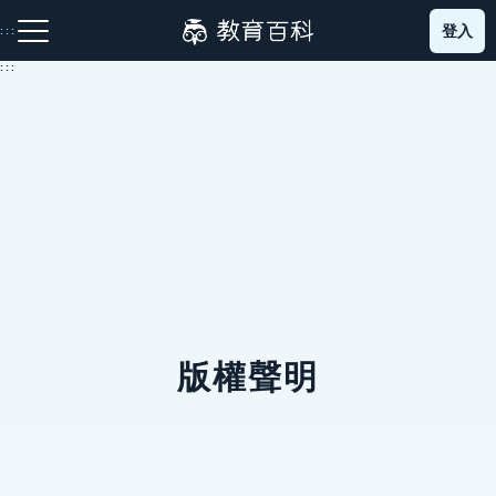
跳
登入
:::
到
主
:::
要
內
容
注音索引圖示
筆畫索引圖示
部首索引表圖示
網站導覽
版權聲明
生字詞彙表
成語故事