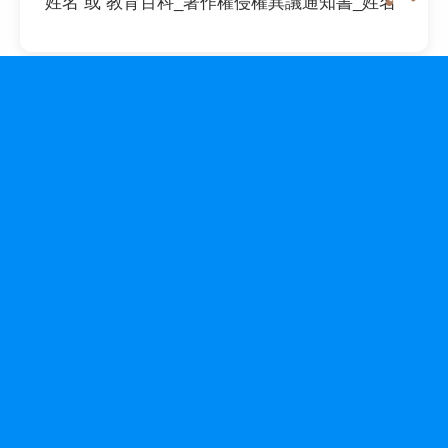
姓名 或 教育百科_著作權侵權異議通知書_姓名
:::
網站導覽
服務簡介
聯絡我們
版權聲明
開放API使用說明
內嵌搜尋欄位說明
相關連結
常見問題