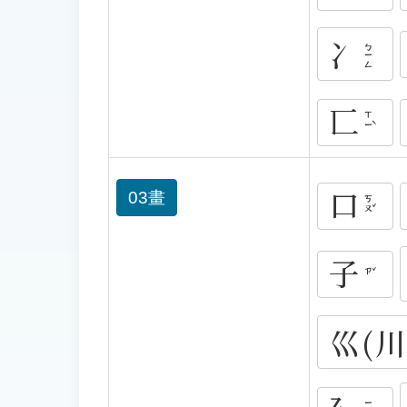
冫
ㄅㄧㄥ
匸
ㄒㄧˋ
口
03畫
ㄎㄡˇ
子
ㄗˇ
巛(川