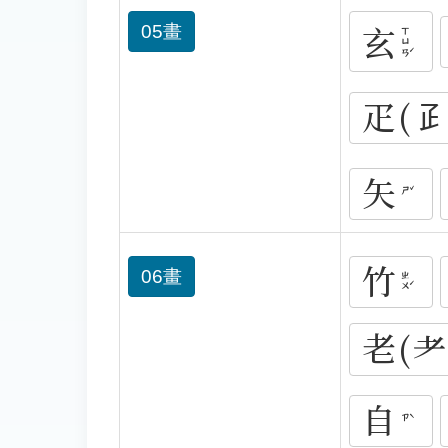
玄
05畫
ㄒㄩㄢˊ
疋(𤴔
矢
ㄕˇ
竹
06畫
ㄓㄨˊ
老(耂
自
ㄗˋ