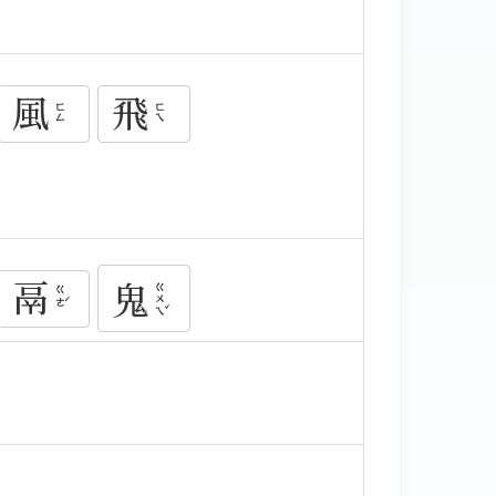
風
飛
ㄈㄥ
ㄈㄟ
鬲
鬼
ㄍㄨㄟˇ
ㄍㄜˊ