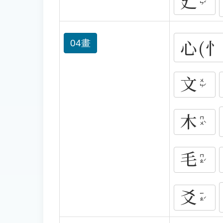
廴
ㄧㄣˇ
心(忄
04畫
文
ㄨㄣˊ
木
ㄇㄨˋ
毛
ㄇㄠˊ
爻
ㄧㄠˊ