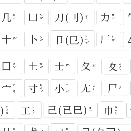
几
凵
刀(刂)
力
ㄎㄢˇ
ㄌㄧˋ
ㄐㄧ
ㄉㄠ
十
卜
厂
卩(㔾)
ㄐㄧㄝˊ
ㄅㄨˇ
ㄏㄢˇ
ㄕˊ
囗
土
士
夂
夊
ㄙㄨㄟ
ㄨㄟˊ
ㄊㄨˇ
ㄕˋ
ㄓˇ
尢
尸
宀
寸
小
ㄇㄧㄢˊ
ㄘㄨㄣˋ
ㄒㄧㄠˇ
ㄨㄤ
ㄕ
己(已巳)
)
工
巾
ㄔㄨㄢ
ㄍㄨㄥ
ㄐㄧㄣ
ㄐㄧˇ