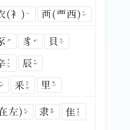
衣(衤)
襾(覀西)
ㄧㄚˋ
ㄧ
豕
豸
貝
ㄅㄟˋ
ㄕˇ
ㄓˋ
辰
辛
ㄒㄧㄣ
ㄔㄣˊ
里
釆
ㄅㄧㄢˋ
ㄧㄡˇ
ㄌㄧˇ
在左)
隶
隹
ㄓㄨㄟ
ㄈㄨˋ
ㄉㄞˋ