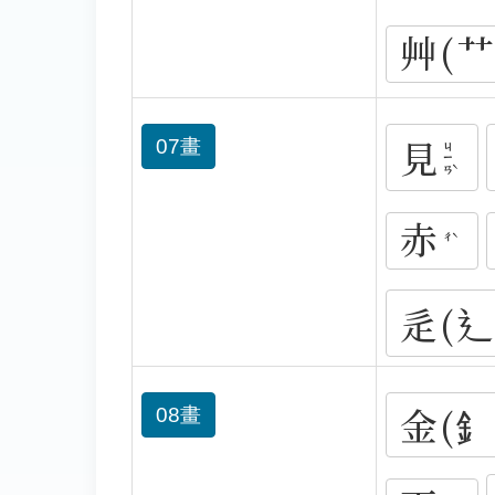
艸(艹
見
07畫
ㄐㄧㄢˋ
赤
ㄔˋ
辵(
金(釒
08畫