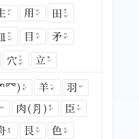
生
用
田
ㄊㄧㄢˊ
ㄩㄥˋ
ㄕㄥ
目
矛
皿
ㄇㄧㄣˇ
ㄇㄨˋ
ㄇㄠˊ
立
穴
ㄒㄩㄝˋ
ㄌㄧˋ
罓⺳)
羊
羽
ㄨㄤˇ
ㄧㄤˊ
ㄩˇ
肉(⺼)
臣
ㄖㄡˋ
ㄔㄣˊ
ㄩˋ
舟
艮
色
ㄍㄣˋ
ㄙㄜˋ
ㄓㄡ