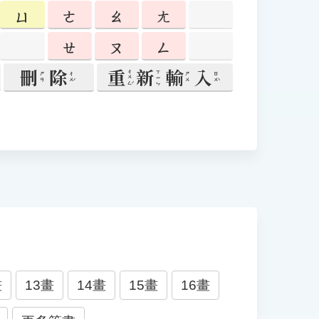
刪
除
重
新
輸
入
ㄔㄨㄥˊ
ㄒㄧㄣ
ㄔㄨˊ
ㄖㄨˋ
ㄕㄢ
ㄕㄨ
畫
13畫
14畫
15畫
16畫