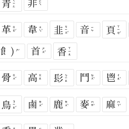
非
青
ㄑㄧㄥ
ㄈㄟ
革
韋
音
韭
頁
ㄐㄧㄡˇ
ㄒㄧㄝˊ
ㄍㄜˊ
ㄨㄟˊ
ㄧㄣ
飠)
首
香
ㄒㄧㄤ
ㄕㄡˇ
ㄕˊ
骨
高
鬥
鬯
髟
ㄅㄧㄠ
ㄍㄨˇ
ㄉㄡˋ
ㄔㄤˋ
ㄍㄠ
鹵
鹿
麥
麻
鳥
ㄋㄧㄠˇ
ㄌㄨˇ
ㄌㄨˋ
ㄇㄞˋ
ㄇㄚˊ