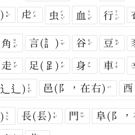
)
虍
虫
血
行
ㄏㄨㄟˇ
ㄒㄧㄝˇ
ㄒㄧㄥˊ
ㄘㄠˇ
ㄏㄨ
言(訁)
谷
豆
角
ㄐㄧㄠˇ
ㄧㄢˊ
ㄍㄨˇ
ㄉㄡˋ
走
足(𧾷)
身
車
ㄗㄡˇ
ㄗㄨˊ
ㄕㄣ
ㄔㄜ
邑(阝，在右)
酉
辶⻌⻍)
ㄔㄨㄛˋ
ㄧˋ
長(镸)
門
阜(阝，
)
ㄐㄧㄣ
ㄔㄤˊ
ㄇㄣˊ