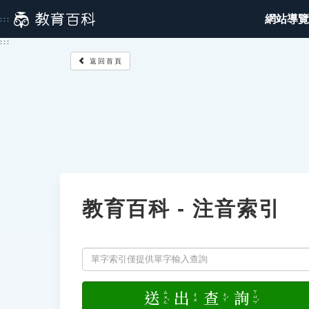
跳
網站導覽
:::
到
主
:::
要
返回首頁
內
容
教育百科 - 注音索引
送
出
查
詢
ㄙㄨㄥˋ
ㄒㄩㄣˊ
ㄔㄚˊ
ㄔㄨ