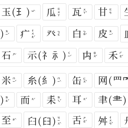
玉(𤣩)
瓦
甘
瓜
ㄍㄨㄚ
ㄨㄚˇ
ㄍㄢ
ㄩˋ
)
癶
白
皮
疒
ㄔㄨㄤˊ
ㄆㄧˇ
ㄅㄞˊ
ㄆㄧˊ
ㄅㄛ
石
示(礻⺬)
禸
禾
ㄑㄧˊ
ㄖㄡˊ
ㄏㄜˊ
ㄕˊ
米
糸(糹)
缶
网(罒
ㄇㄧˇ
ㄇㄧˋ
ㄈㄡˇ
)
而
耒
耳
聿(⺻)
ㄌㄠˇ
ㄌㄟˇ
ㄦˊ
ㄦˇ
至
舌
臼(𦥑)
舛
ㄐㄧㄡˋ
ㄔㄨㄢˇ
ㄕㄜˊ
ㄓˋ