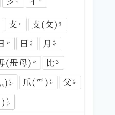
彡
彳
ㄕㄢ
ㄔˋ
支
攴(攵)
ㄆㄨ
ㄓ
日
曰
月
ㄩㄝˋ
ㄩㄝ
ㄖˋ
毋(毌母)
比
ㄅㄧˇ
ㄨˊ
爪(爫)
父
灬)
ㄏㄨㄛˇ
ㄓㄠˇ
ㄈㄨˋ
)
ㄑㄩㄢˇ