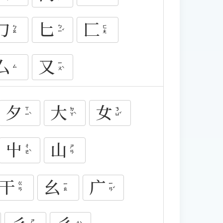
勹
匕
匚
ㄅㄧˇ
ㄅㄠ
ㄈㄤ
厶
又
ㄧㄡˋ
ㄙ
夕
大
女
ㄒㄧˋ
ㄉㄚˋ
ㄋㄩˇ
屮
山
ㄔㄜˋ
ㄕㄢ
干
幺
广
ㄧㄢˇ
ㄍㄢ
ㄧㄠ