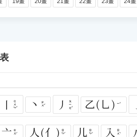
畫
19畫
20畫
21畫
22畫
23畫
24畫
引表
丶
乙(乚)
丨
丿
ㄍㄨㄣˇ
ㄆㄧㄝˇ
ㄓㄨˇ
ㄧˇ
亠
人(亻)
儿
入
ㄊㄡˊ
ㄖㄣˊ
ㄖㄣˊ
ㄖㄨˋ