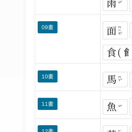
雨
ㄩˇ
面
09畫
ㄇㄧㄢˋ
食(
馬
10畫
ㄇㄚˇ
魚
11畫
ㄩˊ
12畫