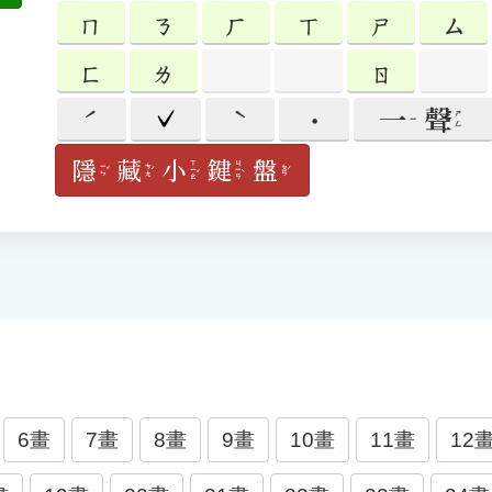
一
聲
ㄕㄥ
ㄧ
隱
藏
小
鍵
盤
ㄒㄧㄠˇ
ㄐㄧㄢˋ
ㄧㄣˇ
ㄘㄤˊ
ㄆㄢˊ
6畫
7畫
8畫
9畫
10畫
11畫
12