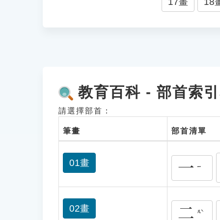
17畫
18
教育百科 - 部首索
請選擇部首：
筆畫
部首清單
一
01畫
ㄧ
二
02畫
ㄦˋ