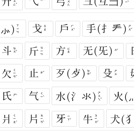
弋
彐(彑⺕)
廾
弓
ㄍㄨㄥˇ
ㄍㄨㄥ
ㄐㄧˋ
ㄧˋ
戈
戶
手(扌龵)
⺗)
ㄒㄧㄣ
ㄏㄨˋ
ㄕㄡˇ
ㄍㄜ
斗
方
无(旡)
斤
ㄐㄧㄣ
ㄉㄡˇ
ㄈㄤ
ㄨˊ
止
歹(歺)
殳
欠
ㄑㄧㄢˋ
ㄉㄞˇ
ㄕㄨ
ㄓˇ
氏
气
水(氵氺)
火(
ㄕㄨㄟˇ
ㄑㄧˋ
ㄕˋ
牙
爿
片
牛
犬(犭
ㄑㄧㄤˊ
ㄆㄧㄢˋ
ㄋㄧㄡˊ
ㄧㄚˊ