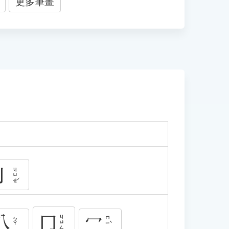
更多筆畫
亅
ㄐㄩㄝˊ
八
冖
冂
ㄐㄩㄥ
ㄇㄧˋ
ㄅㄚ