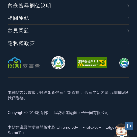
索引選單
內嵌搜尋欄位說明
知識索引
相關連結
單字索引
常見問題
生命大百科索引
隱私權政策
遊戲專區
教學應用
貓頭鷹博士
本網站內容豐富，雖經審查仍有可能疏漏，
若有欠妥之處，請隨時與
我們聯絡。
Copyright©2014教育部
丨系統維運廠商：卡米爾有限公司
本站建議最佳瀏覽器版本為
Chrome 63+、Firefox57+、Edge79+及
Safari11+