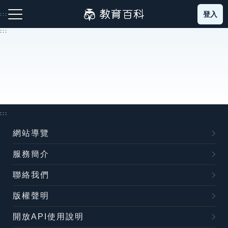
跳
登入
:::
到
主
:::
要
內
容
注音索引圖示
筆畫索引圖示
部首索引表圖示
:::
網站導覽
服務簡介
網站導覽
聯絡我們
生字詞彙表
版權聲明
成語故事
開放API使用說明